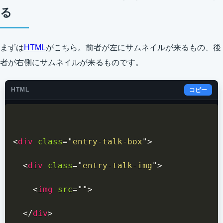
る
まずは
HTML
がこちら。前者が左にサムネイルが来るもの、後
者が右側にサムネイルが来るものです。
HTML
コピー
<
div
class
=
"
entry-talk-box
"
>
<
div
class
=
"
entry-talk-img
"
>
<
img
src
=
"
"
>
</
div
>