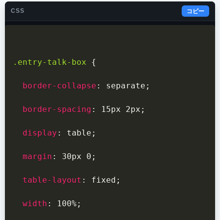
CSS
コピー
.entry-talk-box
{
border-collapse
:
 separate
;
border-spacing
:
 15px 2px
;
display
:
 table
;
margin
:
 30px 0
;
table-layout
:
 fixed
;
width
:
 100%
;