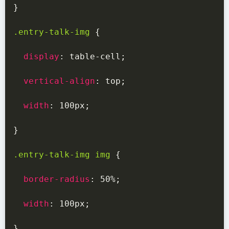
}
.entry-talk-img
{
display
:
 table-cell
;
vertical-align
:
 top
;
width
:
 100px
;
}
.entry-talk-img img
{
border-radius
:
 50%
;
width
:
 100px
;
}