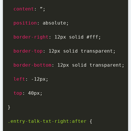
content
:
 ”
;
position
:
 absolute
;
border-right
:
 12px solid #fff
;
border-top
:
 12px solid transparent
;
border-bottom
:
 12px solid transparent
;
left
:
 -12px
;
top
:
 40px
;
}
.entry-talk-txt-right:after
{