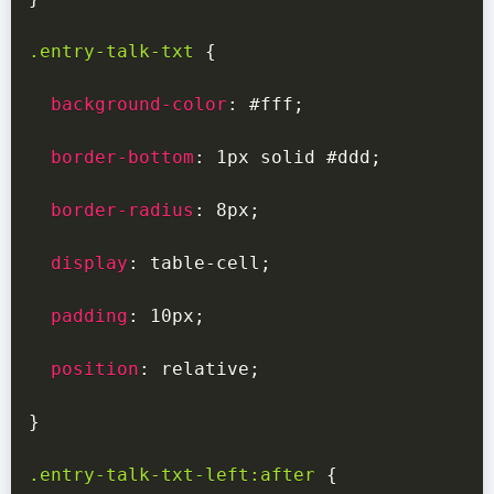
.entry-talk-txt
{
background-color
:
 #fff
;
border-bottom
:
 1px solid #ddd
;
border-radius
:
 8px
;
display
:
 table-cell
;
padding
:
 10px
;
position
:
 relative
;
}
.entry-talk-txt-left:after
{