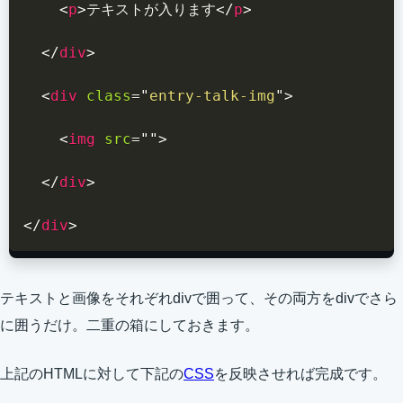
<
p
>
テキストが入ります
</
p
>
</
div
>
<
div
class
=
"
entry-talk-img
"
>
<
img
src
=
"
"
>
</
div
>
</
div
>
テキストと画像をそれぞれdivで囲って、その両方をdivでさら
に囲うだけ。二重の箱にしておきます。
上記のHTMLに対して下記の
CSS
を反映させれば完成です。