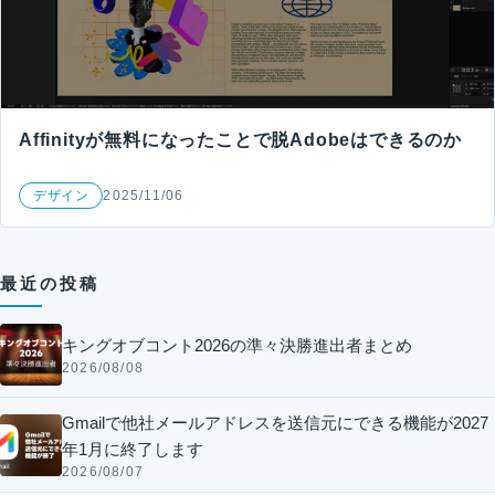
Affinityが無料になったことで脱Adobeはできるのか
デザイン
2025/11/06
最近の投稿
キングオブコント2026の準々決勝進出者まとめ
2026/08/08
Gmailで他社メールアドレスを送信元にできる機能が2027
年1月に終了します
2026/08/07