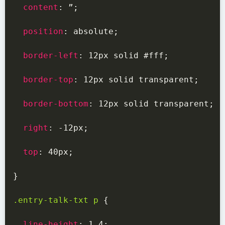
content
:
 ”
;
position
:
 absolute
;
border-left
:
 12px solid #fff
;
border-top
:
 12px solid transparent
;
border-bottom
:
 12px solid transparent
;
right
:
 -12px
;
top
:
 40px
;
}
.entry-talk-txt p
{
line-height
:
 1.4
;