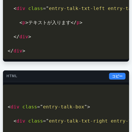
<
div
class
=
"
entry-talk-txt-left entry-ta
<
p
>
テキストが入ります
</
p
>
</
div
>
</
div
>
HTML
コピー
<
div
class
=
"
entry-talk-box
"
>
<
div
class
=
"
entry-talk-txt-right entry-t