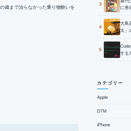
週刊
3
の歳まで治らなかった乗り物酔いを
に巻
大鳥
4
太」
Co
5
する
カテゴリー
Apple
DTM
iPhone