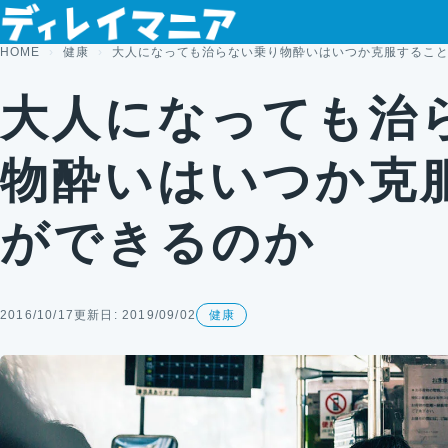
コンテンツへスキップ
HOME
健康
大人になっても治らない乗り物酔いはいつか克服するこ
大人になっても治
物酔いはいつか克
ができるのか
2016/10/17
更新日: 2019/09/02
健康