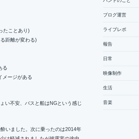
バンドのこと
ブログ運営
ライブレポ
ったことあり)
る距離が変わる)
報告
日常
ある
映像制作
イメージがある
生活
音楽
ょい不安、バスと船はNGという感じ
酔いました。次に乗ったのは2014年
少は軽減されましたが披露宴の途中