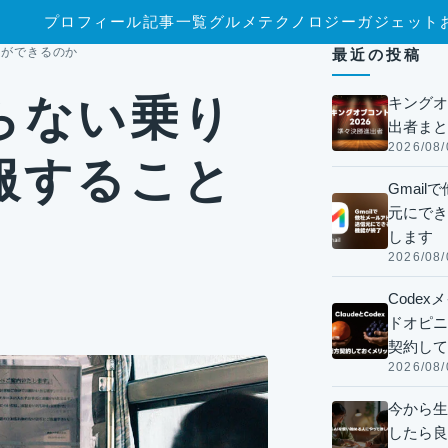
プロフィール
記事一覧
グルメ
テクノロジー
ガジェット
とができるのか
最近の投稿
らない乗り
キングオ
出者まと
2026/08/
服すること
Gmai
元にでき
します
2026/08/
Code
ドオピニオ
契約して
2026/08/
今から生
したら良