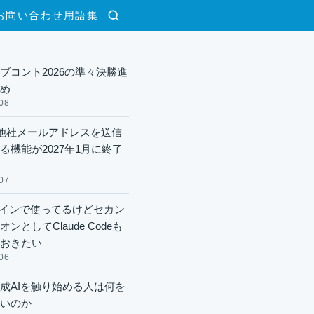
お問い合わせ
用語集
検索
ブコント2026の準々決勝進
め
08
lで他社メールアドレスを送信
る機能が2027年1月に終了
07
xメインで使ってるけどセカン
ンとしてClaude Codeも
おきたい
06
成AIを触り始める人は何を
いのか