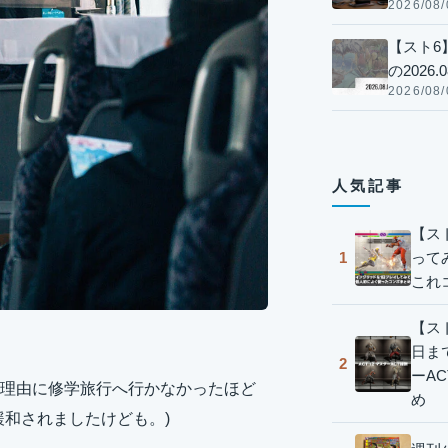
2026/08/
【スト6
の2026.0
2026/08/
人気記事
【ス
って
1
これ
【スト
日ま
2
ーA
理由に修学旅行へ行かなかったほど
め
緩和されましたけども。)