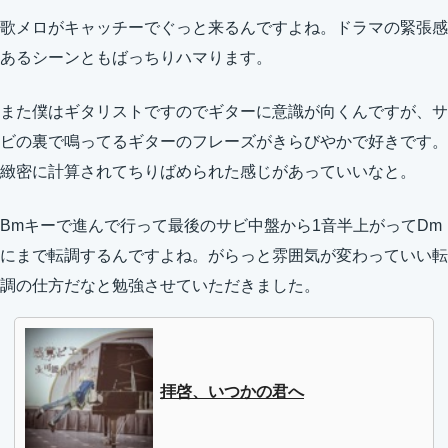
歌メロがキャッチーでぐっと来るんですよね。ドラマの緊張感
あるシーンともばっちりハマります。
また僕はギタリストですのでギターに意識が向くんですが、サ
ビの裏で鳴ってるギターのフレーズがきらびやかで好きです。
緻密に計算されてちりばめられた感じがあっていいなと。
Bmキーで進んで行って最後のサビ中盤から1音半上がってDm
にまで転調するんですよね。がらっと雰囲気が変わっていい転
調の仕方だなと勉強させていただきました。
拝啓、いつかの君へ