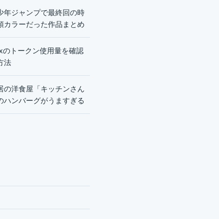
少年ジャンプで最終回の時
頭カラーだった作品まとめ
dexのトークン使用量を確認
方法
居の洋食屋「キッチンさん
のハンバーグがうますぎる