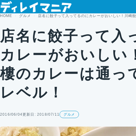
コンテンツへスキップ
HOME
グルメ
店名に餃子って入ってるのにカレーがおいしい！川崎
店名に餃子って入
カレーがおいしい
樓のカレーは通っ
レベル！
2016/06/04
更新日: 2018/07/11
グルメ