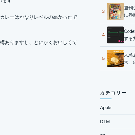
います
週刊
3
に巻
カレーはかなりレベルの高かったで
Co
4
する
構ありますし、とにかくおいしくて
大鳥
5
太」
カテゴリー
Apple
DTM