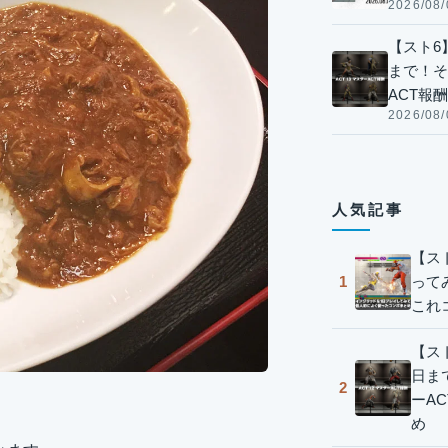
2026/08/
【スト6】
まで！そ
ACT報
2026/08/
人気記事
【ス
って
1
これ
【スト
日ま
2
ーA
め