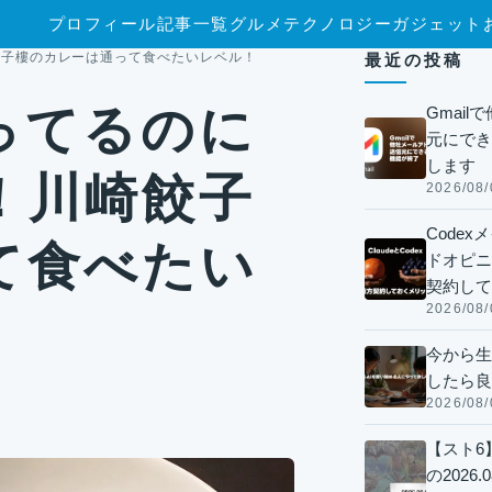
プロフィール
記事一覧
グルメ
テクノロジー
ガジェット
餃子樓のカレーは通って食べたいレベル！
最近の投稿
ってるのに
Gmai
元にでき
します
！川崎餃子
2026/08/
Code
て食べたい
ドオピニオ
契約して
2026/08/
今から生
したら良
2026/08/
【スト6
の2026.0