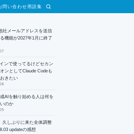
お問い合わせ
用語集
検索
lで他社メールアドレスを送信
る機能が2027年1月に終了
07
xメインで使ってるけどセカン
ンとしてClaude Codeも
おきたい
06
成AIを触り始める人は何を
いのか
05
】久しぶりに来た全体調整
8.03 updateの感想