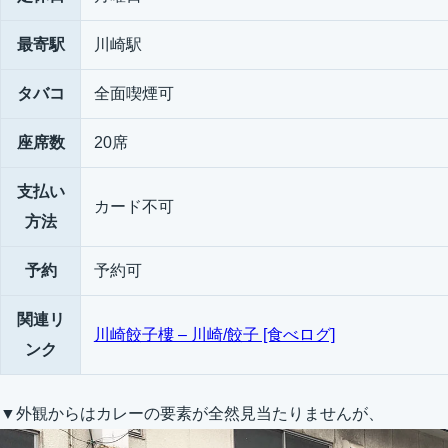
最寄駅
川崎駅
タバコ
全面喫煙可
座席数
20席
支払い
カード不可
方法
予約
予約可
関連リ
川崎餃子樓 – 川崎/餃子 [食べログ]
ンク
▼外観からはカレーの要素が全然見当たりませんが、