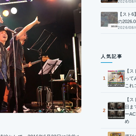
2026/08/
【スト6
の2026.0
2026/08/
人気記事
【ス
って
1
これ
【スト
日ま
2
ーA
め