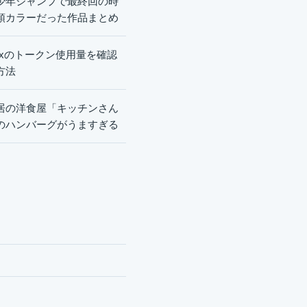
少年ジャンプで最終回の時
頭カラーだった作品まとめ
dexのトークン使用量を確認
方法
居の洋食屋「キッチンさん
のハンバーグがうますぎる