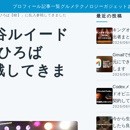
プロフィール
記事一覧
グルメ
テクノロジー
ガジェット
あいひろば【睦】」に乱入参戦してきました
最近の投稿
渋谷ルイード
キングオ
出者まと
2026/08/
ひろば
Gmai
元にでき
戦してきま
します
2026/08/
Code
ドオピニオ
契約して
2026/08/
今から生
したら良