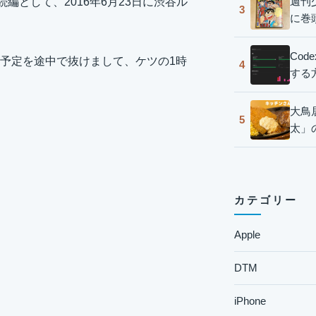
週刊
続編として、
2016年6月23日
に渋谷ル
3
に巻
Co
予定を途中で抜けまして、ケツの1時
4
する
大鳥
5
太」
カテゴリー
Apple
DTM
iPhone