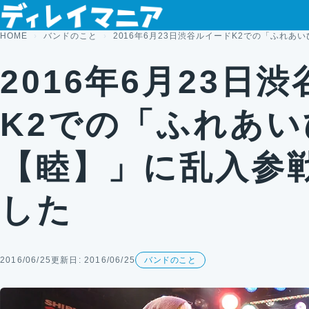
コンテンツへスキップ
HOME
バンドのこと
2016年6月23日渋谷ルイードK2での「ふれ
2016年6月23日
K2での「ふれあい
【睦】」に乱入参
した
2016/06/25
更新日: 2016/06/25
バンドのこと