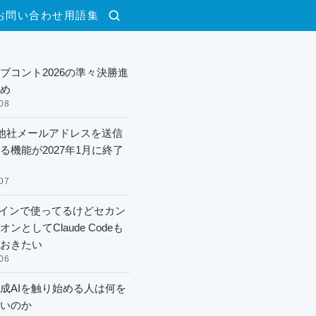
お問い合わせ
用語集
検索
ブコント2026の準々決勝進
め
08
lで他社メールアドレスを送信
る機能が2027年1月に終了
07
xメインで使ってるけどセカン
ンとしてClaude Codeも
おきたい
06
成AIを触り始める人は何を
いのか