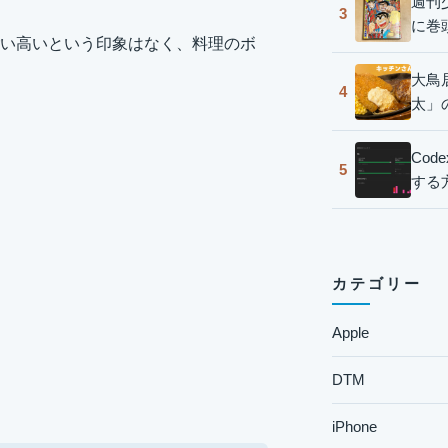
週刊
3
に巻
い高いという印象はなく、料理のボ
大鳥
4
太」
Co
5
する
カテゴリー
Apple
DTM
iPhone