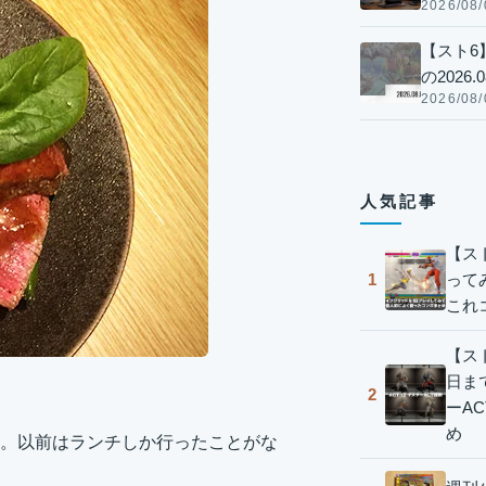
2026/08/
【スト6
の2026.0
2026/08/
人気記事
【ス
って
1
これ
【スト
日ま
2
ーA
め
。以前はランチしか行ったことがな