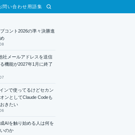
お問い合わせ
用語集
検索
ブコント2026の準々決勝進
め
08
lで他社メールアドレスを送信
る機能が2027年1月に終了
07
xメインで使ってるけどセカン
ンとしてClaude Codeも
おきたい
06
成AIを触り始める人は何を
いのか