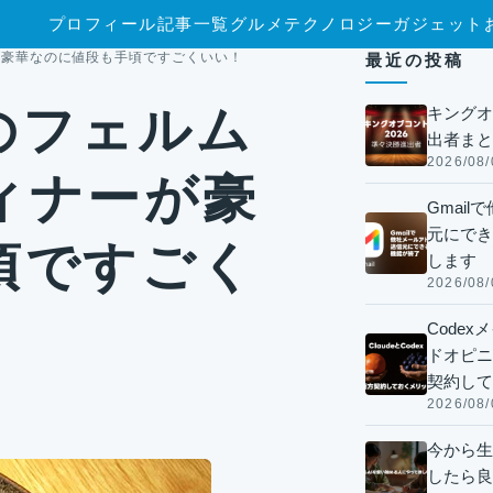
プロフィール
記事一覧
グルメ
テクノロジー
ガジェット
が豪華なのに値段も手頃ですごくいい！
最近の投稿
のフェルム
キングオ
出者まと
2026/08/
ィナーが豪
Gmai
元にでき
頃ですごく
します
2026/08/
Code
ドオピニオ
契約して
2026/08/
今から生
したら良