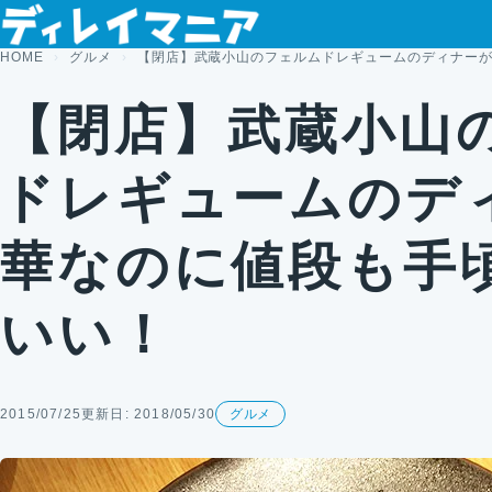
コンテンツへスキップ
HOME
グルメ
【閉店】武蔵小山のフェルムドレギュームのディナー
【閉店】武蔵小山
ドレギュームのデ
華なのに値段も手
いい！
2015/07/25
更新日: 2018/05/30
グルメ