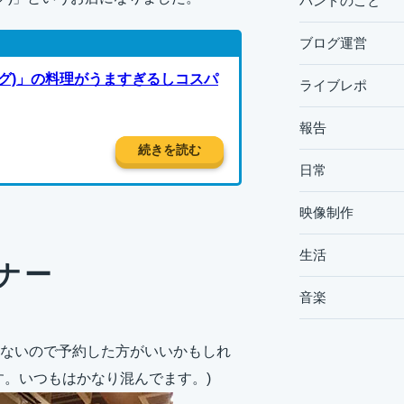
バンドのこと
ブログ運営
ラグ)」の料理がうますぎるしコスパ
ライブレポ
報告
続きを読む
日常
映像制作
生活
ナー
音楽
ないので予約した方がいいかもしれ
す。いつもはかなり混んでます。)