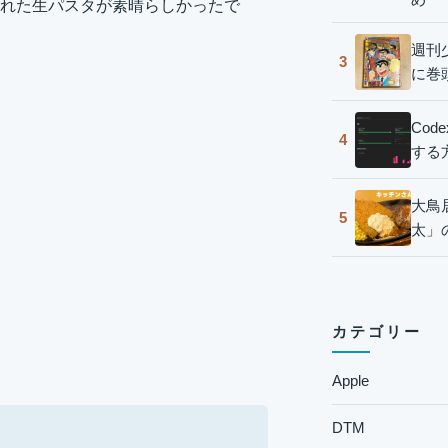
れた生パスタが素晴らしかったで
週刊
3
に巻
Co
4
する
大鳥
5
太」
カテゴリー
Apple
DTM