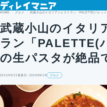
コンテンツへスキップ
HOME
グルメ
武蔵小山のイタリアンレストラン「PALETTE(パレッ
武蔵小山のイタリ
ラン「PALETTE
の生パスタが絶品
2015/03/21
更新日: 2020/06/19
グルメ