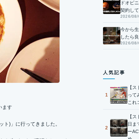
ドオピニオ
契約して
2026/08/
今から生
したら良
2026/08/
人気記事
【ス
って
1
これ
います
【スト
日ま
レット)」に行ってきました。
2
ーA
め