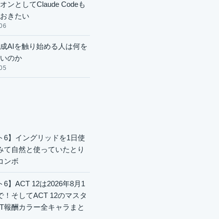
ンとしてClaude Codeも
おきたい
06
成AIを触り始める人は何を
いのか
05
ト6】イングリッドを1日使
みて自然と使っていたとり
コンボ
6】ACT 12は2026年8月1
で！そしてACT 12のマスタ
CT報酬カラー全キャラまと