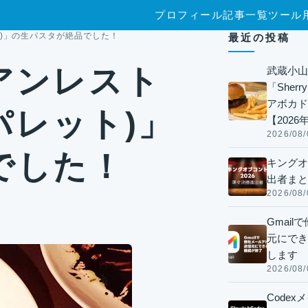
プロフィール
記事一覧
ツール
ト)」の生パスタが絶品でした！
最近の投稿
アンレスト
武蔵小山
「Sherr
アボカド
(パレット)」
【2026
2026/08/
でした！
キングオ
出者まと
2026/08/
Gmai
元にでき
します
2026/08/
Code