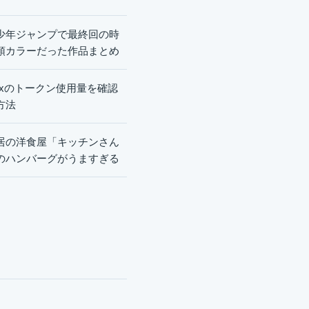
少年ジャンプで最終回の時
頭カラーだった作品まとめ
dexのトークン使用量を確認
方法
居の洋食屋「キッチンさん
のハンバーグがうますぎる