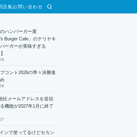
用語集
お問い合わせ
検索
のハンバーガー屋
y’s Burger Cafe」のテリヤキ
バーガーが美味すぎる
年】
09
ブコント2026の準々決勝進
め
08
lで他社メールアドレスを送信
る機能が2027年1月に終了
07
xメインで使ってるけどセカン