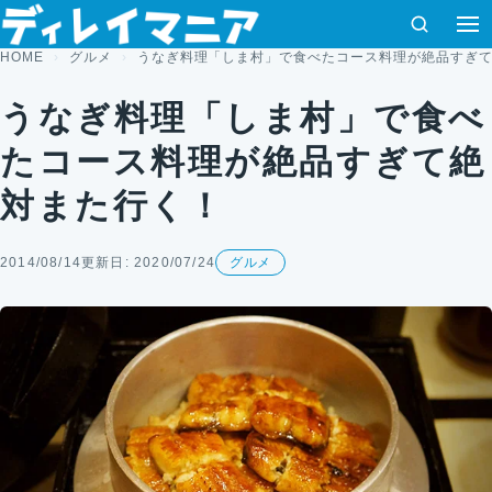
コンテンツへスキップ
検索
HOME
グルメ
うなぎ料理「しま村」で食べたコース料理が絶品すぎ
うなぎ料理「しま村」で食べ
たコース料理が絶品すぎて絶
対また行く！
2014/08/14
更新日: 2020/07/24
グルメ