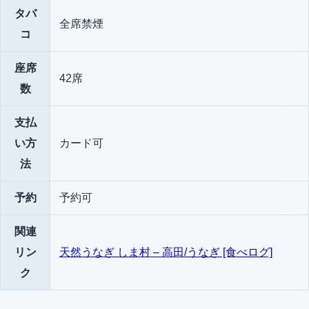
タバ
全席禁煙
コ
座席
42席
数
支払
い方
カード可
法
予約
予約可
関連
リン
天然うなぎ しま村 – 高田/うなぎ [食べログ]
ク