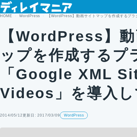
コンテンツへスキップ
HOME
WordPress
【WordPress】動画サイトマップを作成するプラグイン「
【WordPress
ップを作成するプ
「Google XML Si
Videos」を導入
2014/05/12
更新日: 2017/03/09
WordPress