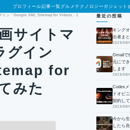
プロフィール
記事一覧
グルメ
テクノロジー
ガジェット
Google XML Sitemap for Videos」を導入してみた
最近の投稿
】動画サイトマ
キングオ
出者まと
2026/08/
ラグイン
Gmai
元にでき
temap for
します
2026/08/
してみた
Code
ドオピニオ
契約して
2026/08/
今から生
したら良