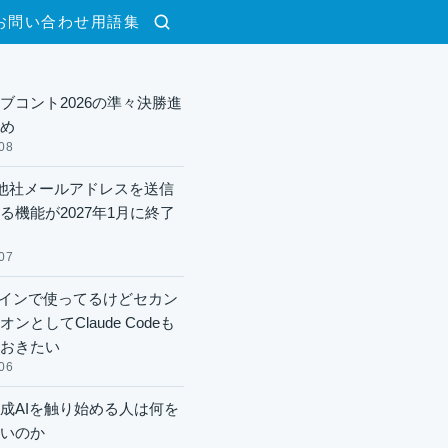
お問い合わせ
用語集
検索
ブコント2026の準々決勝進
め
08
lで他社メールアドレスを送信
る機能が2027年1月に終了
07
xメインで使ってるけどセカン
ンとしてClaude Codeも
おきたい
06
成AIを触り始める人は何を
いのか