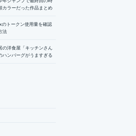
少年ジャンプで最終回の時
頭カラーだった作品まとめ
dexのトークン使用量を確認
方法
居の洋食屋「キッチンさん
のハンバーグがうますぎる