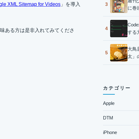
週刊
le XML Sitemap for Videos
」を導入
3
に巻
Co
4
味ある方は是非入れてみてくださ
する
大鳥
5
太」
カテゴリー
Apple
DTM
iPhone