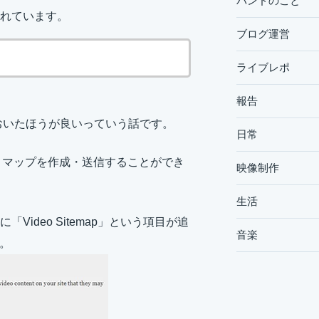
バンドのこと
れています。
ブログ運営
ライブレポ
報告
ておいたほうが良いっていう話です。
日常
トマップを作成・送信することができ
映像制作
生活
deo Sitemap」という項目が追
音楽
け。