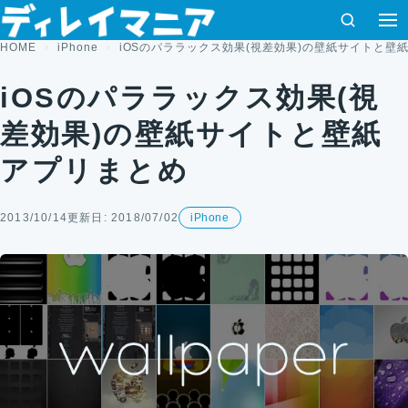
コンテンツへスキップ
検索
HOME
iPhone
iOSのパララックス効果(視差効果)の壁紙サイトと壁
iOSのパララックス効果(視
差効果)の壁紙サイトと壁紙
アプリまとめ
2013/10/14
更新日: 2018/07/02
iPhone