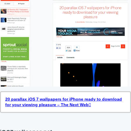
20 parallax iOS 7 wallpapers for iPhone ready to download
for your viewing pleasure – The Next Web