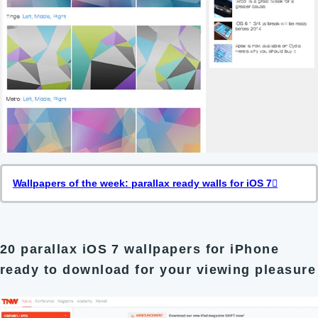
Wallpapers of the week: parallax ready walls for iOS 7
20 parallax iOS 7 wallpapers for iPhone
ready to download for your viewing pleasure