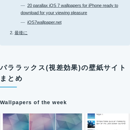
20 parallax iOS 7 wallpapers for iPhone ready to
download for your viewing pleasure
iOS7wallpaper.net
最後に
パララックス(視差効果)の壁紙サイト
まとめ
Wallpapers of the week