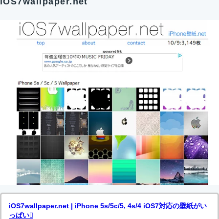
iOS7wallpaper.net
iOS7wallpaper.net | iPhone 5s/5c/5, 4s/4 iOS7対応の壁紙がい
っぱい