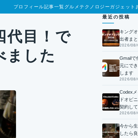
プロフィール
記事一覧
グルメ
テクノロジー
ガジェット
た
最近の投稿
四代目！で
キングオ
出者まと
2026/08/
べました
Gmai
元にでき
します
2026/08/
Code
ドオピニオ
契約して
2026/08/
今から生
したら良