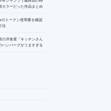
少年ジャンプで最終回の時
頭カラーだった作品まとめ
dexのトークン使用量を確認
方法
居の洋食屋「キッチンさん
のハンバーグがうますぎる