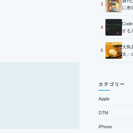
週刊
3
に巻
Co
4
する
大鳥
5
太」
カテゴリー
Apple
DTM
iPhone