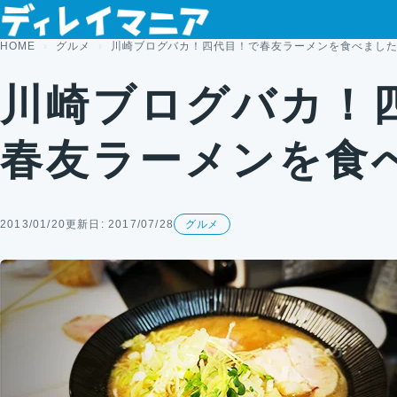
コンテンツへスキップ
HOME
グルメ
川崎ブログバカ！四代目！で春友ラーメンを食べまし
川崎ブログバカ！
春友ラーメンを食
2013/01/20
更新日: 2017/07/28
グルメ