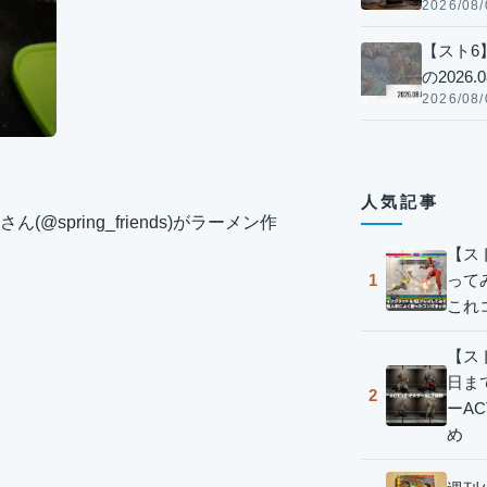
2026/08/
【スト6
の2026.0
2026/08/
人気記事
ん(@spring_friends)がラーメン作
【ス
って
1
これ
【スト
日ま
2
ーA
め