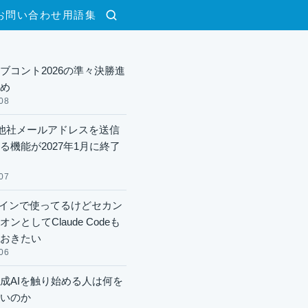
お問い合わせ
用語集
検索
ブコント2026の準々決勝進
め
08
lで他社メールアドレスを送信
る機能が2027年1月に終了
07
xメインで使ってるけどセカン
ンとしてClaude Codeも
おきたい
06
成AIを触り始める人は何を
いのか