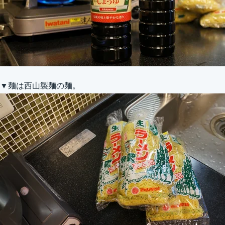
▼麺は西山製麺の麺。