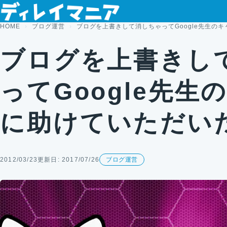
コンテンツへスキップ
HOME
ブログ運営
ブログを上書きして消しちゃってGoogle先生の
ブログを上書きし
ってGoogle先生
に助けていただい
2012/03/23
更新日: 2017/07/26
ブログ運営