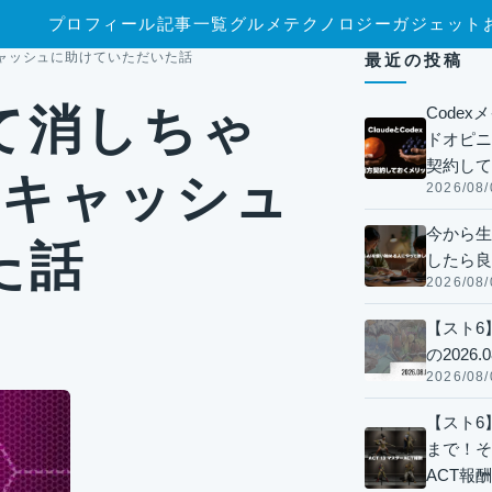
プロフィール
記事一覧
グルメ
テクノロジー
ガジェット
キャッシュに助けていただいた話
最近の投稿
て消しちゃ
Code
ドオピニオ
契約して
のキャッシュ
2026/08/
今から生
た話
したら良
2026/08/
【スト6
の2026.0
2026/08/
【スト6】
まで！そ
ACT報