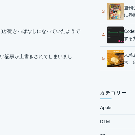
週刊
3
に巻
Co
？)が開きっぱなしになっていたようで
4
する
大鳥
い記事が上書きされてしまいまし
5
太」
カテゴリー
Apple
DTM