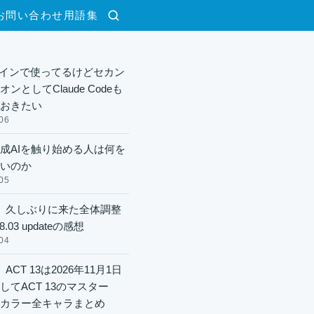
お問い合わせ
用語集
検索
xメインで使ってるけどセカン
ンとしてClaude Codeも
おきたい
06
成AIを触り始める人は何を
いのか
05
】久しぶりに来た全体調整
8.03 updateの感想
04
ACT 13は2026年11月1日
してACT 13のマスター
酬カラー全キャラまとめ