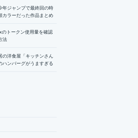
少年ジャンプで最終回の時
頭カラーだった作品まとめ
dexのトークン使用量を確認
方法
居の洋食屋「キッチンさん
のハンバーグがうますぎる