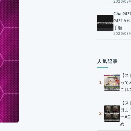
2026/08/
Chat
GPT-5
手順
2026/08/
人気記事
【ス
って
1
これ
【スト
日ま
2
ーA
め