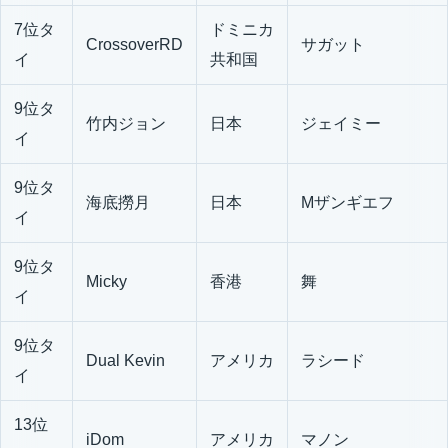
7位タ
ドミニカ
CrossoverRD
サガット
イ
共和国
9位タ
竹内ジョン
日本
ジェイミー
イ
9位タ
海底撈月
日本
Mザンギエフ
イ
9位タ
Micky
香港
舞
イ
9位タ
Dual Kevin
アメリカ
ラシード
イ
13位
iDom
アメリカ
マノン