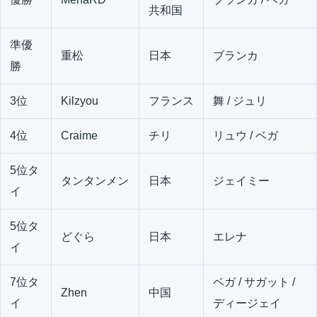
共和国
準優
重松
日本
ブランカ
勝
3位
Kilzyou
フランス
舞 / ジュリ
4位
Craime
チリ
リュウ / ベガ
5位タ
タンタンメン
日本
ジェイミー
イ
5位タ
どぐら
日本
エレナ
イ
7位タ
ベガ / サガット /
Zhen
中国
イ
ディージェイ