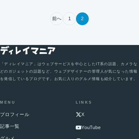
投稿のページ送り
前へ
1
2
「ディレイマニア」はウェブサービスを中心としたIT系の話題、カメラな
どのガジェットの話題など、ウェブデザイナーの管理人が気になった情報
を発信しているブログです。お気に入りのグルメ情報も紹介しています。
MENU
LINKS
プロフィール
X
記事一覧
YouTube
グルメ