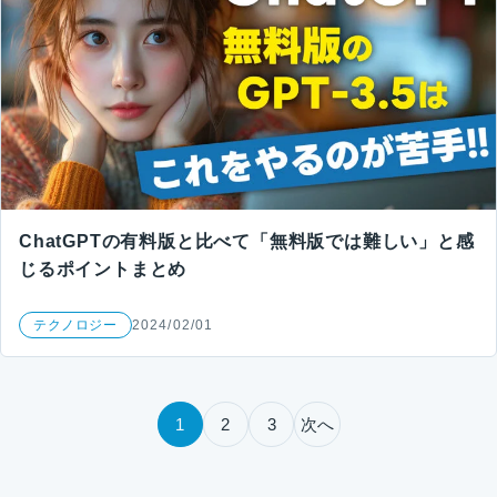
ChatGPTの有料版と比べて「無料版では難しい」と感
じるポイントまとめ
テクノロジー
2024/02/01
投稿のページ送り
1
2
3
次へ