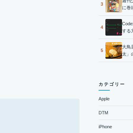
週刊
3
に巻
Co
4
する
大鳥
5
太」
カテゴリー
Apple
DTM
iPhone