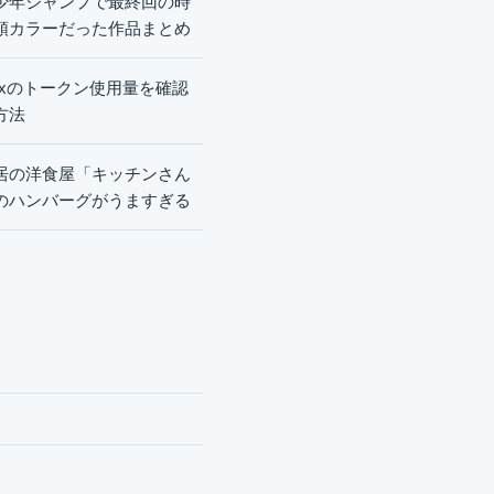
少年ジャンプで最終回の時
頭カラーだった作品まとめ
dexのトークン使用量を確認
方法
居の洋食屋「キッチンさん
のハンバーグがうますぎる