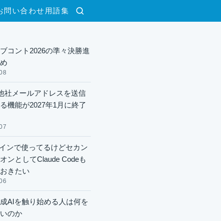
お問い合わせ
用語集
検索
ブコント2026の準々決勝進
め
08
lで他社メールアドレスを送信
る機能が2027年1月に終了
07
xメインで使ってるけどセカン
ンとしてClaude Codeも
おきたい
06
成AIを触り始める人は何を
いのか