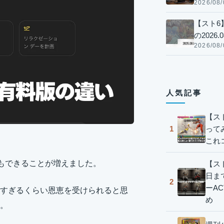
2026/08/
【スト6
の2026.0
2026/08/
人気記事
【ス
って
1
これ
ンでもできることが増えました。
【スト
日ま
2
ーA
すぎるくらい恩恵を受けられると思
め
。