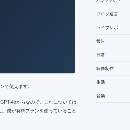
バンドのこと
ブログ運営
ライブレポ
報告
日常
映像制作
生活
ンで使えます。
音楽
PT-4oからなので、これについては
せん。僕が有料プランを使っていること