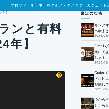
プロフィール
記事一覧
グルメ
テクノロジー
ガジェット
24年】
最近の投稿
プランと有料
キングオ
出者まと
2026/08/
24年】
Gmai
元にでき
します
2026/08/
Code
ドオピニオ
契約して
2026/08/
今から生
したら良