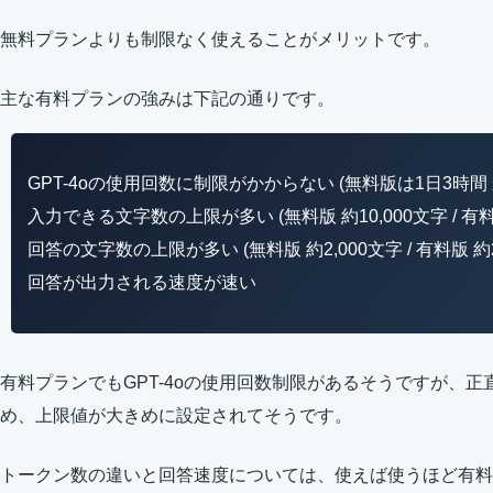
無料プランよりも制限なく使えることがメリットです。
主な有料プランの強みは下記の通りです。
GPT-4oの使用回数に制限がかからない (無料版は1日3時間
入力できる文字数の上限が多い (無料版 約10,000文字 / 有料版
回答の文字数の上限が多い (無料版 約2,000文字 / 有料版 約2
回答が出力される速度が速い
有料プランでもGPT-4oの使用回数制限があるそうですが、
め、上限値が大きめに設定されてそうです。
トークン数の違いと回答速度については、使えば使うほど有料