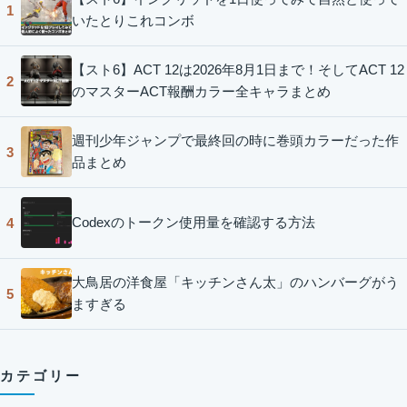
1
いたとりこれコンボ
【スト6】ACT 12は2026年8月1日まで！そしてACT 12
2
のマスターACT報酬カラー全キャラまとめ
週刊少年ジャンプで最終回の時に巻頭カラーだった作
3
品まとめ
Codexのトークン使用量を確認する方法
4
大鳥居の洋食屋「キッチンさん太」のハンバーグがう
5
ますぎる
カテゴリー