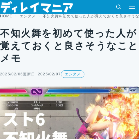
コンテンツへスキップ
検索
HOME
エンタメ
不知火舞を初めて使った人が覚えておくと良さそう
不知火舞を初めて使った人が
覚えておくと良さそうなこと
メモ
2025/02/06
更新日: 2025/02/07
エンタメ