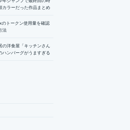
少年ジャンプで最終回の時
頭カラーだった作品まとめ
dexのトークン使用量を確認
方法
居の洋食屋「キッチンさん
のハンバーグがうますぎる