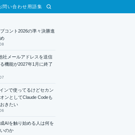
お問い合わせ
用語集
検索
ブコント2026の準々決勝進
め
08
lで他社メールアドレスを送信
る機能が2027年1月に終了
07
xメインで使ってるけどセカン
ンとしてClaude Codeも
おきたい
06
成AIを触り始める人は何を
いのか