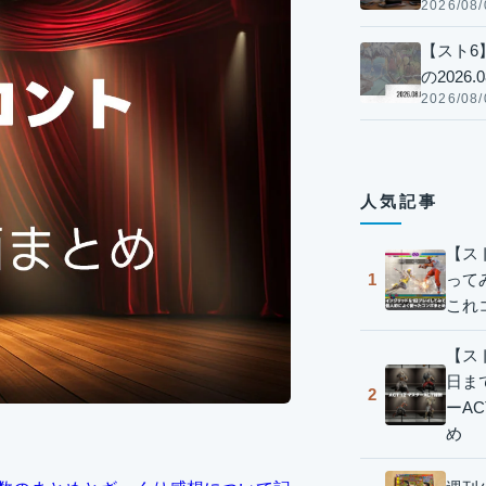
2026/08/
【スト6
の2026.0
2026/08/
人気記事
【ス
って
1
これ
【スト
日ま
2
ーA
め