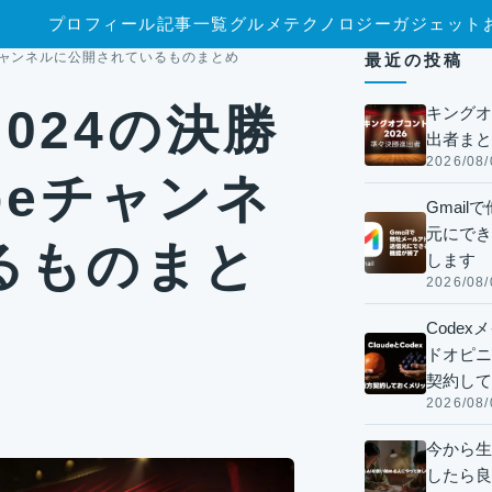
プロフィール
記事一覧
グルメ
テクノロジー
ガジェット
eチャンネルに公開されているものまとめ
最近の投稿
024の決勝
キングオ
出者まと
2026/08/
beチャンネ
Gmai
元にでき
るものまと
します
2026/08/
Code
ドオピニオ
契約して
2026/08/
今から生
したら良