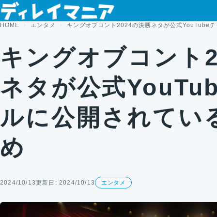
コンテンツへスキップ
HOME
エンタメ
キングオブコント2024の決勝ネタが公式YouTub
キングオブコント2
ネタが公式YouTu
ルに公開されてい
め
2024/10/13
更新日: 2024/10/13
エンタメ