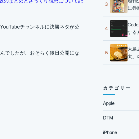
週刊
数のまとめとざっくり感想について記
3
に巻
Co
ouTubeチャンネルに決勝ネタが公
4
する
大鳥
5
んでしたが、おそらく後日公開にな
太」
カテゴリー
Apple
DTM
iPhone