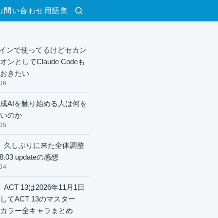
お問い合わせ
用語集
検索
xメインで使ってるけどセカン
ンとしてClaude Codeも
おきたい
06
成AIを触り始める人は何を
いのか
05
】久しぶりに来た全体調整
8.03 updateの感想
04
ACT 13は2026年11月1日
してACT 13のマスター
酬カラー全キャラまとめ