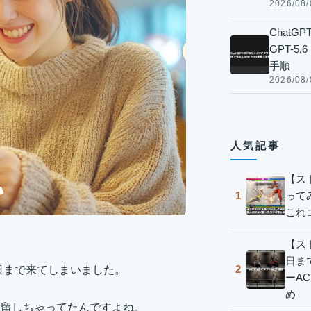
2026/08/
Chat
GPT-5
手順
2026/08/
人気記事
【ス
って
1
これ
【スト
日ま
2
に今日まで来てしまいました。
ーA
め
て保留しちゃってたんですよね。