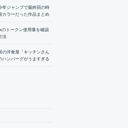
少年ジャンプで最終回の時
頭カラーだった作品まとめ
dexのトークン使用量を確認
方法
居の洋食屋「キッチンさん
のハンバーグがうますぎる