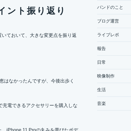
バンドのこと
化ポイント振り返り
ブログ運営
ライブレポ
ろは置いておいて、大きな変更点を振り返
報告
日常
映像制作
く恩恵はなかったんですが、今後出歩く
生活
音楽
しないで充電できるアクセサリーを購入しな
iPhone 11 Proの丸みを帯びたボデ