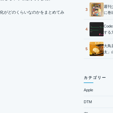
週刊
3
いだ進化がどのくらいなのかをまとめてみ
に巻
Co
4
する
大鳥
5
太」
カテゴリー
Apple
DTM