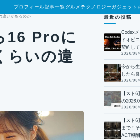
プロフィール
記事一覧
グルメ
テクノロジー
ガジェット
らいの違いがあるのか
最近の投稿
ら16 Proに
Code
ドオピニオ
契約して
くらいの違
2026/08/
今から生
したら良
2026/08/
【スト6
の2026.0
2026/08/
【スト6】
まで！そ
ACT報