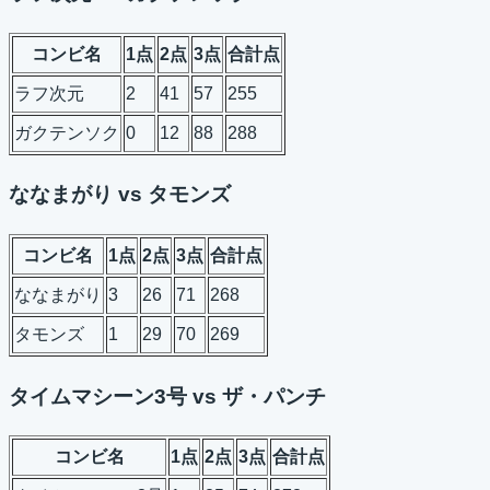
コンビ名
1点
2点
3点
合計点
ラフ次元
2
41
57
255
ガクテンソク
0
12
88
288
ななまがり vs タモンズ
コンビ名
1点
2点
3点
合計点
ななまがり
3
26
71
268
タモンズ
1
29
70
269
タイムマシーン3号 vs ザ・パンチ
コンビ名
1点
2点
3点
合計点