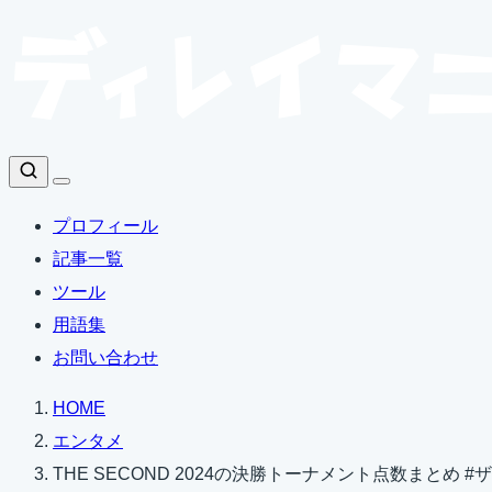
コ
ン
テ
ン
ツ
検
へ
索
プロフィール
ス
記事一覧
キ
ツール
ッ
用語集
プ
お問い合わせ
HOME
エンタメ
THE SECOND 2024の決勝トーナメント点数まとめ #