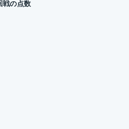
1回戦の点数
。