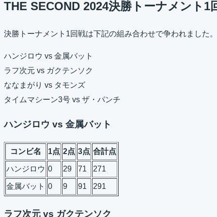
THE SECOND 2024決勝トーナメント
決勝トーナメント1回戦は下記の組み合わせで争われました
ハンジロウ vs 金属バット
ラフ次元 vs ガクテンソク
ななまがり vs タモンズ
タイムマシーン3号 vs ザ・パンチ
ハンジロウ vs 金属バット
コンビ名
1点
2点
3点
合計点
ハンジロウ
0
29
71
271
金属バット
0
9
91
291
ラフ次元 vs ガクテンソク