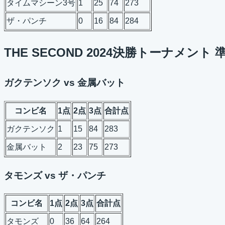
タイムマシーン3号
1
25
74
273
ザ・パンチ
0
16
84
284
THE SECOND 2024決勝トーナメント
ガクテンソク vs 金属バット
コンビ名
1点
2点
3点
合計点
ガクテンソク
1
15
84
283
金属バット
2
23
75
273
タモンズ vs ザ・パンチ
コンビ名
1点
2点
3点
合計点
タモンズ
0
36
64
264