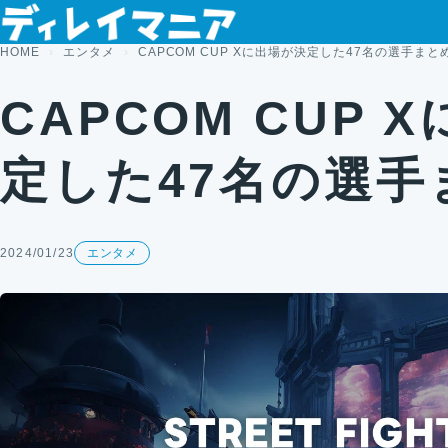
コンテンツへスキップ
HOME
エンタメ
CAPCOM CUP Xに出場が決定した47名の選手まと
CAPCOM CUP 
定した47名の選手
2024/01/23
エンタメ