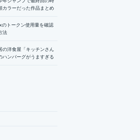
少年ジャンプで最終回の時
頭カラーだった作品まとめ
dexのトークン使用量を確認
方法
居の洋食屋「キッチンさん
のハンバーグがうますぎる