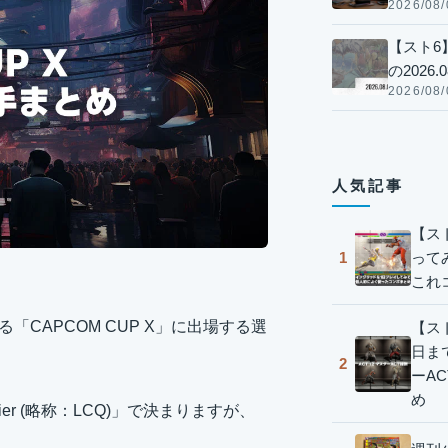
2026/08/
【スト6
の2026.0
2026/08/
人気記事
【ス
って
1
これ
る「CAPCOM CUP X」に出場する選
【スト
日ま
2
ーA
め
ifier (略称：LCQ)」で決まりますが、