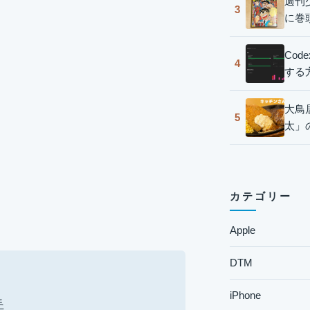
週刊
3
に巻
Co
4
する
大鳥
5
太」
カテゴリー
Apple
DTM
iPhone
手