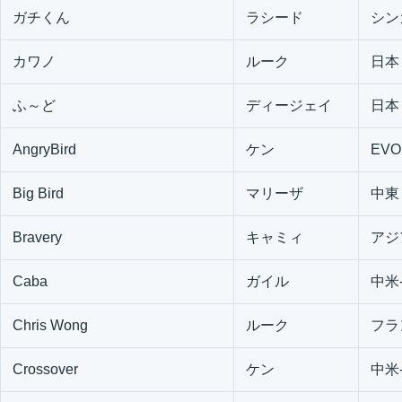
ガチくん
ラシード
シン
カワノ
ルーク
日本
ふ～ど
ディージェイ
日本
AngryBird
ケン
EVO
Big Bird
マリーザ
中東
Bravery
キャミィ
アジ
Caba
ガイル
中米
Chris Wong
ルーク
フラ
Crossover
ケン
中米