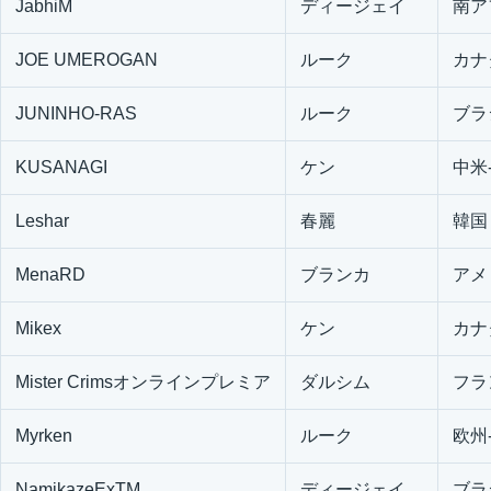
JabhiM
ディージェイ
南ア
JOE UMEROGAN
ルーク
カナ
JUNINHO-RAS
ルーク
ブラ
KUSANAGI
ケン
中米
Leshar
春麗
韓国
MenaRD
ブランカ
アメ
Mikex
ケン
カナ
Mister Crimsオンラインプレミア
ダルシム
フラ
Myrken
ルーク
欧州
NamikazeExTM
ディージェイ
ブラ