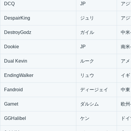
DCQ
JP
アジ
DespairKing
ジュリ
アジ
DestroyGodz
ガイル
中米
Dookie
JP
南米
Dual Kevin
ルーク
アメ
EndingWalker
リュウ
イギ
Fandroid
ディージェイ
中東
Garnet
ダルシム
欧州
GGHalibel
ケン
ドイ