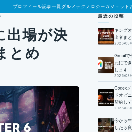
プロフィール
記事一覧
グルメ
テクノロジー
ガジェット
め
最近の投稿
Xに出場が決
キングオ
出者まと
2026/08/
まとめ
Gmai
元にでき
します
2026/08/
Code
ドオピニオ
契約して
2026/08/
今から生
したら良