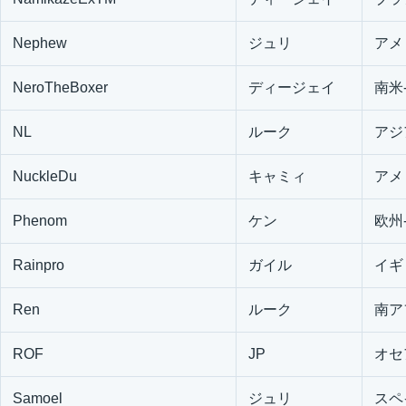
Nephew
ジュリ
アメ
NeroTheBoxer
ディージェイ
南米
NL
ルーク
アジ
NuckleDu
キャミィ
アメ
Phenom
ケン
欧州
Rainpro
ガイル
イギ
Ren
ルーク
南ア
ROF
JP
オセ
Samoel
ジュリ
スペ