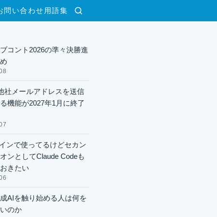
お問い合わせ
用語集
検索
ブコント2026の準々決勝進
め
08
lで他社メールアドレスを送信
る機能が2027年1月に終了
07
xメインで使ってるけどセカン
ンとしてClaude Codeも
おきたい
06
成AIを触り始める人は何を
いのか