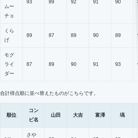
93
89
92
91
90
ムー
チョ
くら
89
87
89
90
89
げ
モグ
ライ
87
89
90
91
93
ダー
合計得点順に並べ替えたものがこちらです。
コン
順位
山田
大吉
富澤
塙
ビ名
さや