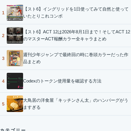
【スト6】イングリッドを1日使ってみて自然と使って
1
いたとりこれコンボ
【スト6】ACT 12は2026年8月1日まで！そしてACT 12
2
のマスターACT報酬カラー全キャラまとめ
週刊少年ジャンプで最終回の時に巻頭カラーだった作
3
品まとめ
Codexのトークン使用量を確認する方法
4
大鳥居の洋食屋「キッチンさん太」のハンバーグがう
5
ますぎる
カテゴリー