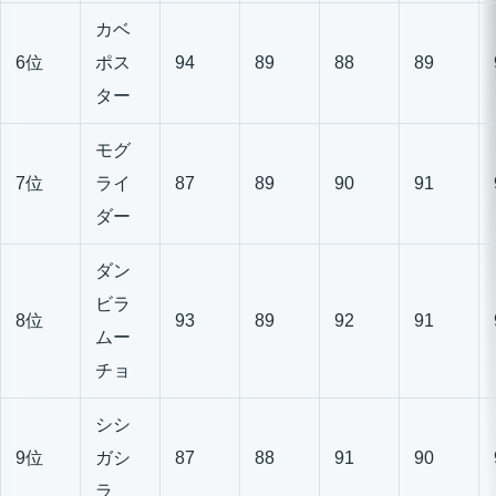
カベ
6位
ポス
94
89
88
89
ター
モグ
7位
ライ
87
89
90
91
ダー
ダン
ビラ
8位
93
89
92
91
ムー
チョ
シシ
9位
ガシ
87
88
91
90
ラ