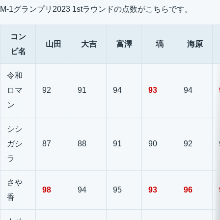
M-1グランプリ2023 1stラウンドの点数がこちらです。
コン
山田
大吉
富澤
塙
海原
ビ名
令和
ロマ
92
91
94
93
94
ン
シシ
ガシ
87
88
91
90
92
ラ
さや
98
94
95
93
96
香