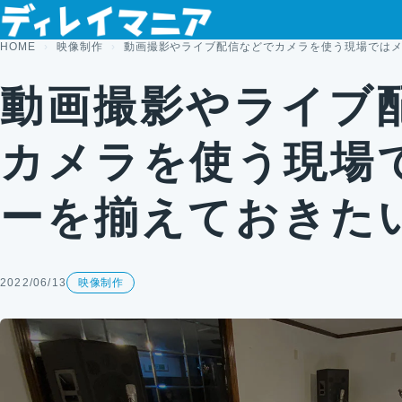
コンテンツへスキップ
HOME
映像制作
動画撮影やライブ配信などでカメラを使う現場では
動画撮影やライブ
カメラを使う現場
ーを揃えておきた
2022/06/13
映像制作