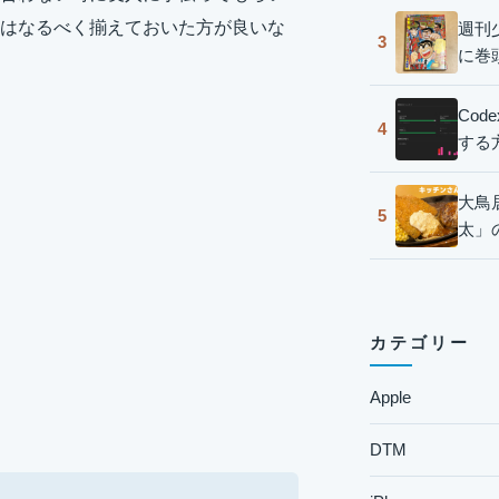
はなるべく揃えておいた方が良いな
週刊
3
に巻
Co
4
する
大鳥
5
太」
カテゴリー
Apple
DTM