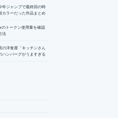
少年ジャンプで最終回の時
頭カラーだった作品まとめ
dexのトークン使用量を確認
方法
居の洋食屋「キッチンさん
のハンバーグがうますぎる