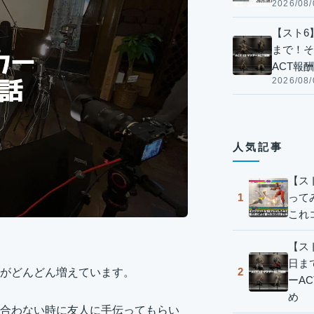
2026/08/
【スト6】
まで！そ
ACT報
2026/08/
人気記事
【ス
って
1
これ
【スト
日ま
2
がどんどん増えています。
ーA
め
合わない時に友人に手伝ってもらい