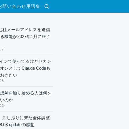
お問い合わせ
用語集
検索
lで他社メールアドレスを送信
る機能が2027年1月に終了
07
xメインで使ってるけどセカン
ンとしてClaude Codeも
おきたい
06
成AIを触り始める人は何を
いのか
05
】久しぶりに来た全体調整
8.03 updateの感想