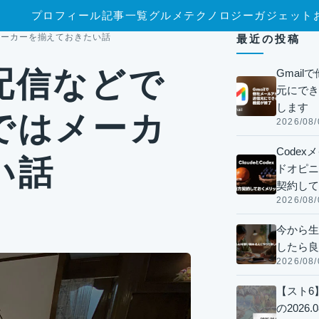
プロフィール
記事一覧
グルメ
テクノロジー
ガジェット
メーカーを揃えておきたい話
最近の投稿
配信などで
Gmai
元にでき
します
ではメーカ
2026/08/
Code
い話
ドオピニオ
契約して
2026/08/
今から生
したら良
2026/08/
【スト6
の2026.0