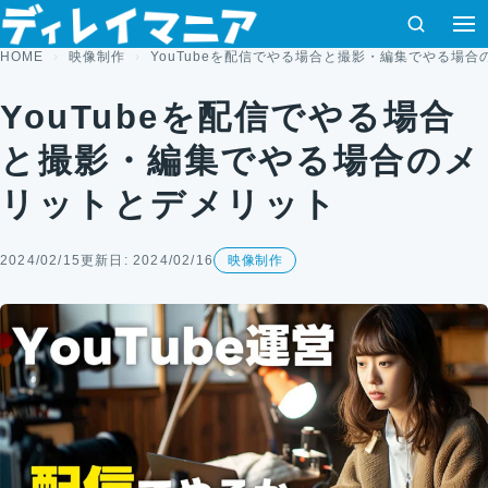
コンテンツへスキップ
検索
HOME
映像制作
YouTubeを配信でやる場合と撮影・編集でやる場
YouTubeを配信でやる場合
と撮影・編集でやる場合のメ
リットとデメリット
2024/02/15
更新日: 2024/02/16
映像制作