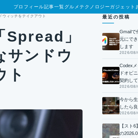
プロフィール
記事一覧
グルメ
テクノロジー
ガジェット
ンドウィッチをテイクアウト
最近の投稿
pread」
Gmai
元にでき
します
なサンドウ
2026/08/
Code
ウト
ドオピニオ
契約して
2026/08/
今から生
したら良
2026/08/
【スト6
の2026.0