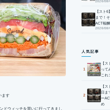
2026/08/
【スト6】
まで！そ
ACT報
2026/08/
人気記事
【ス
って
1
これ
【スト
日ま
2
います
ーA
め
にサンドウィッチを買いに行ってきまし