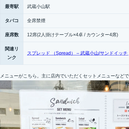
最寄駅
武蔵小山駅
タバコ
全席禁煙
座席数
12席(2人掛けテーブル×4卓 / カウンター4席)
関連リ
スプレッド （Spread） – 武蔵小山/サンドイッチ 
ンク
メニューがこちら。主に店内でいただくセットメニューなどで