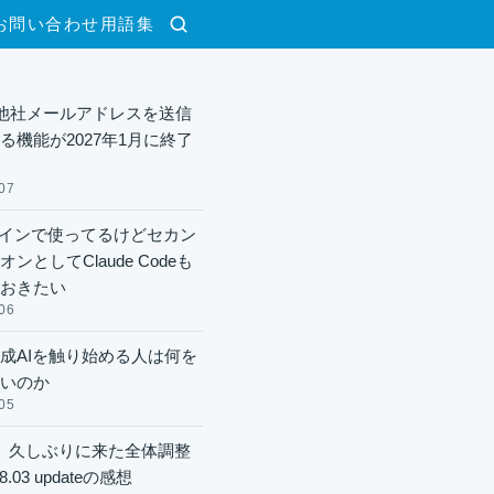
お問い合わせ
用語集
検索
lで他社メールアドレスを送信
る機能が2027年1月に終了
07
xメインで使ってるけどセカン
ンとしてClaude Codeも
おきたい
06
成AIを触り始める人は何を
いのか
05
】久しぶりに来た全体調整
8.03 updateの感想