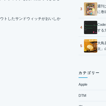
週刊
3
に巻
ウトしたサンドウィッチがおいしか
Co
4
する
大鳥
5
太」
カテゴリー
Apple
DTM