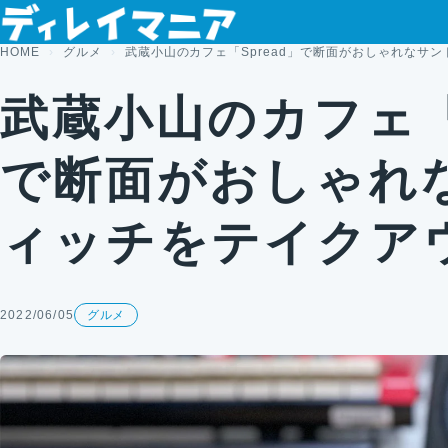
コンテンツへスキップ
HOME
グルメ
武蔵小山のカフェ「Spread」で断面がおしゃれなサ
武蔵小山のカフェ「S
で断面がおしゃれ
ィッチをテイクア
2022/06/05
グルメ