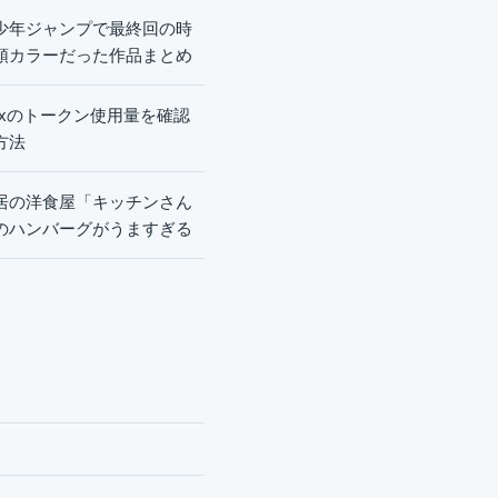
少年ジャンプで最終回の時
頭カラーだった作品まとめ
dexのトークン使用量を確認
方法
居の洋食屋「キッチンさん
のハンバーグがうますぎる