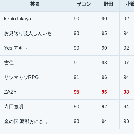
芸名
ザコシ
野田
小
kento fukaya
90
90
92
お見送り芸人しんいち
93
95
94
Yes!アキト
90
90
92
吉住
91
93
97
サツマカワRPG
91
96
94
ZAZY
95
96
98
寺田寛明
90
92
94
金の国 渡部おにぎり
93
94
93