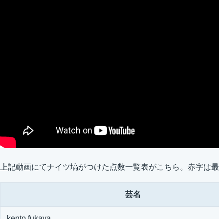
上記動画にてナイツ塙がつけた点数一覧表がこちら。赤字は最
芸名
kento fukaya