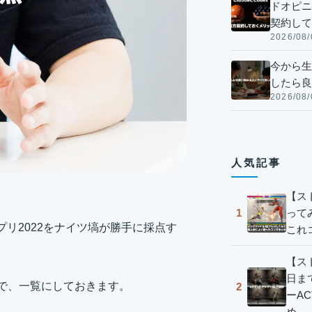
ドオピニオ
契約して
2026/08/
今から生
したら良
2026/08/
人気記事
【ス
って
1
ンプリ2022をナイツ塙が勝手に採点す
これ
【スト
日ま
ので、一覧にしておきます。
2
ーA
め