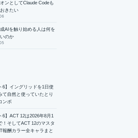
ンとしてClaude Codeも
おきたい
06
成AIを触り始める人は何を
いのか
05
ト6】イングリッドを1日使
みて自然と使っていたとり
コンボ
6】ACT 12は2026年8月1
で！そしてACT 12のマスタ
CT報酬カラー全キャラまと