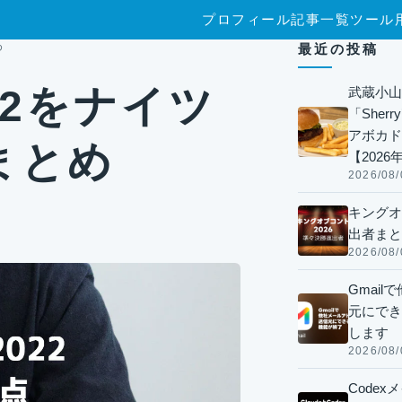
プロフィール
記事一覧
ツール
め
最近の投稿
22をナイツ
武蔵小山
「Sherr
アボカド
まとめ
【2026
2026/08/
キングオ
出者まと
2026/08/
Gmai
元にでき
します
2026/08/
Code