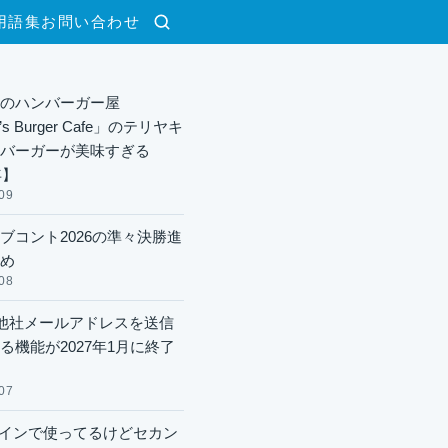
用語集
お問い合わせ
検索
のハンバーガー屋
y’s Burger Cafe」のテリヤキ
バーガーが美味すぎる
年】
09
ブコント2026の準々決勝進
め
08
lで他社メールアドレスを送信
る機能が2027年1月に終了
07
xメインで使ってるけどセカン