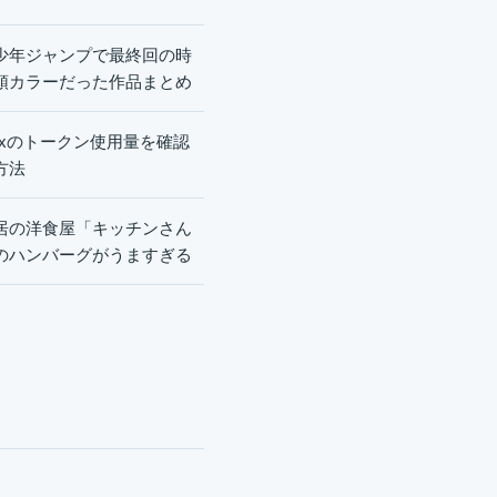
少年ジャンプで最終回の時
頭カラーだった作品まとめ
dexのトークン使用量を確認
方法
居の洋食屋「キッチンさん
のハンバーグがうますぎる