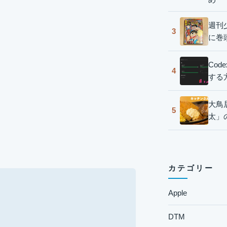
週刊
3
に巻
Co
4
する
大鳥
5
太」
カテゴリー
Apple
DTM