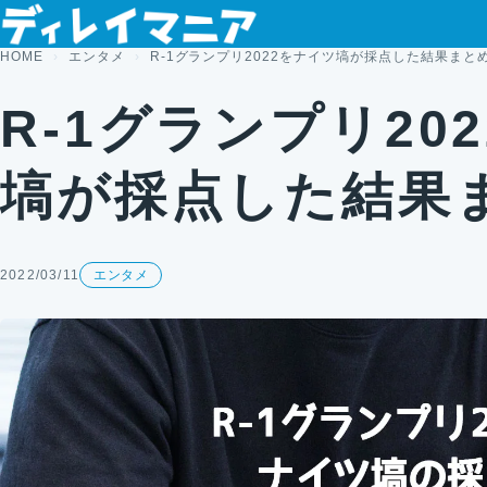
コンテンツへスキップ
HOME
エンタメ
R-1グランプリ2022をナイツ塙が採点した結果まと
R-1グランプリ20
塙が採点した結果
2022/03/11
エンタメ