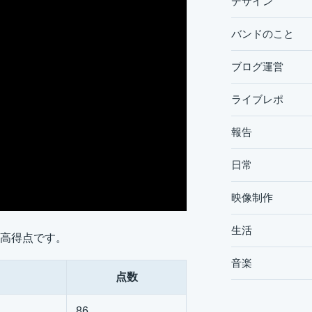
デザイン
バンドのこと
ブログ運営
ライブレポ
報告
日常
映像制作
生活
高得点です。
音楽
点数
86