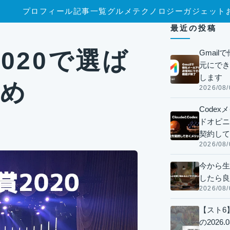
プロフィール
記事一覧
グルメ
テクノロジー
ガジェット
最近の投稿
020で選ば
Gmai
元にでき
します
とめ
2026/08/
Code
ドオピニオ
契約して
2026/08/
今から生
したら良
2026/08/
【スト6
の2026.0