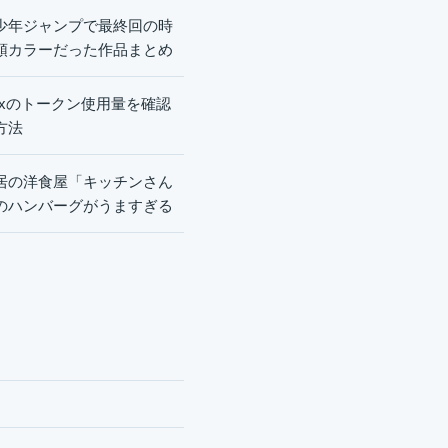
少年ジャンプで最終回の時
頭カラーだった作品まとめ
dexのトークン使用量を確認
方法
居の洋食屋「キッチンさん
のハンバーグがうますぎる