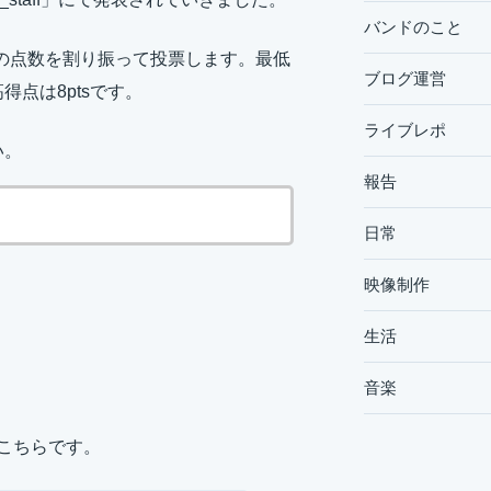
バンドのこと
この点数を割り振って投票します。最低
ブログ運営
得点は8ptsです。
ライブレポ
い。
報告
日常
映像制作
生活
音楽
がこちらです。