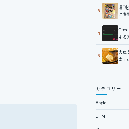
週刊
3
に巻
Co
4
する
大鳥
5
太」
カテゴリー
Apple
DTM