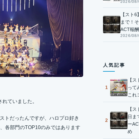
2026/08/
【スト6】
まで！そ
ACT報
2026/08/
人気記事
【ス
って
1
これ
催されていました。
【スト
日ま
ンテストだったんですが、ハロプロ好き
2
ーA
各部門のTOP10のみではあります
め