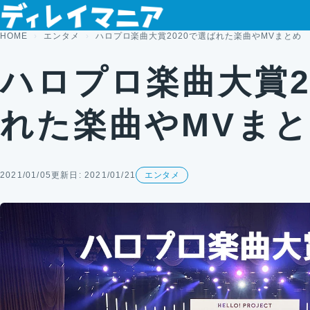
コンテンツへスキップ
HOME
エンタメ
ハロプロ楽曲大賞2020で選ばれた楽曲やMVまとめ
ハロプロ楽曲大賞2
れた楽曲やMVま
2021/01/05
更新日: 2021/01/21
エンタメ