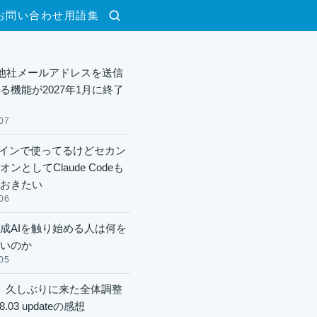
お問い合わせ
用語集
検索
lで他社メールアドレスを送信
る機能が2027年1月に終了
07
xメインで使ってるけどセカン
ンとしてClaude Codeも
おきたい
06
成AIを触り始める人は何を
いのか
05
】久しぶりに来た全体調整
8.03 updateの感想