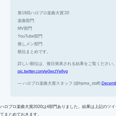
第19回ハロプロ楽曲大賞'20
楽曲部門
MV部門
YouTube部門
推しメン部門
順位まとめです。
詳しい順位は、後日発表される結果をご覧ください
pic.twitter.com/w0wctYe8yg
— ハロプロ楽曲大賞スタッフ (@hpma_staff)
Decemb
ハロプロ楽曲大賞2020は4部門ありました。結果は上記のツ
てまとめておきます。