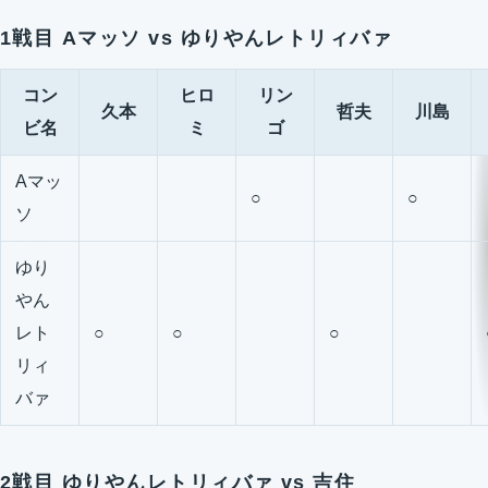
1戦目 Aマッソ vs ゆりやんレトリィバァ
コン
ヒロ
リン
久本
哲夫
川島
ビ名
ミ
ゴ
Aマッ
○
○
ソ
ゆり
やん
レト
○
○
○
リィ
バァ
2戦目 ゆりやんレトリィバァ vs 吉住