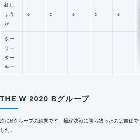
紅し
ょう
○
○
○
○
○
が
ター
リー
ター
キー
THE W 2020 Bグループ
次にBグループの結果です。最終決戦に勝ち残ったのは吉住で
した。