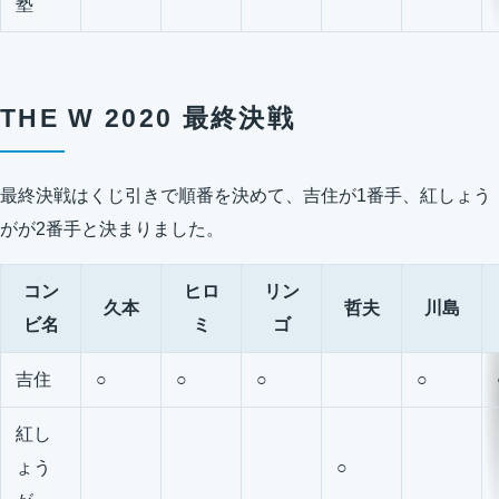
塾
THE W 2020 最終決戦
最終決戦はくじ引きで順番を決めて、吉住が1番手、紅しょう
がが2番手と決まりました。
コン
ヒロ
リン
久本
哲夫
川島
ビ名
ミ
ゴ
吉住
○
○
○
○
紅し
ょう
○