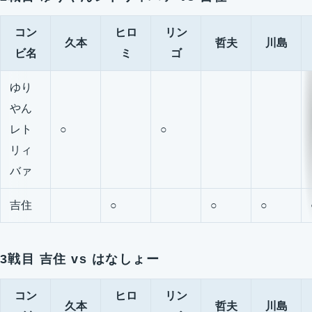
コン
ヒロ
リン
久本
哲夫
川島
ビ名
ミ
ゴ
ゆり
やん
レト
○
○
リィ
バァ
吉住
○
○
○
3戦目 吉住 vs はなしょー
コン
ヒロ
リン
久本
哲夫
川島