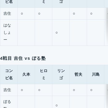
ビ名
ミ
ゴ
吉住
○
○
○
○
はな
しょ
○
ー
4戦目 吉住 vs ぼる塾
コン
ヒロ
リン
久本
哲夫
川島
ビ名
ミ
ゴ
吉住
○
○
○
○
ぼる
○