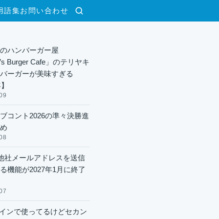
用語集
お問い合わせ
検索
のハンバーガー屋
y’s Burger Cafe」のテリヤキ
バーガーが美味すぎる
年】
09
ブコント2026の準々決勝進
め
08
lで他社メールアドレスを送信
る機能が2027年1月に終了
07
xメインで使ってるけどセカン