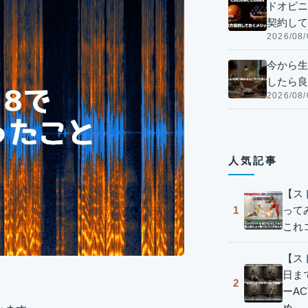
ドオピニオ
契約して
2026/08/
今から生
したら良
2026/08/
人気記事
【ス
って
1
これ
【スト
日ま
2
ーA
め