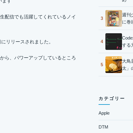
います
週刊
作や生配信でも活躍してくれているノイ
3
に巻
Co
4
月2日にリリースされました。
する
から、パワーアップしているところ
大鳥
5
太」
カテゴリー
Apple
DTM