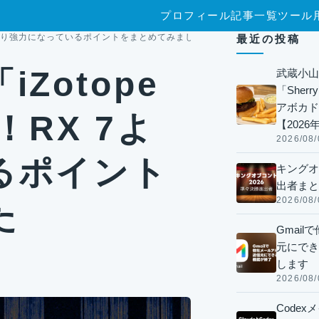
プロフィール
記事一覧
ツール
X 7より強力になっているポイントをまとめてみました
最近の投稿
Zotope
武蔵小山
「Sherr
アボカド
！RX 7よ
【2026
2026/08/
るポイント
キングオ
出者まと
2026/08/
た
Gmai
元にでき
します
2026/08/
Code