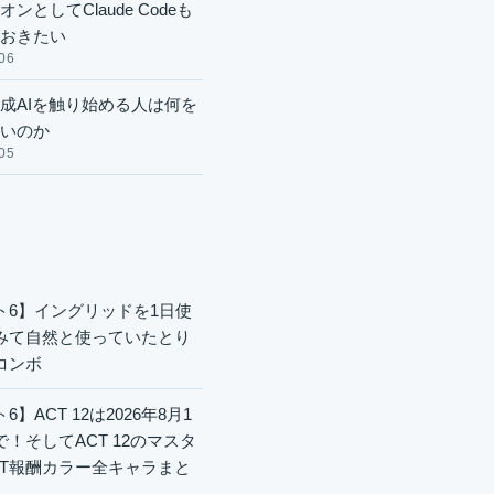
ンとしてClaude Codeも
おきたい
06
成AIを触り始める人は何を
いのか
05
ト6】イングリッドを1日使
みて自然と使っていたとり
コンボ
6】ACT 12は2026年8月1
で！そしてACT 12のマスタ
CT報酬カラー全キャラまと