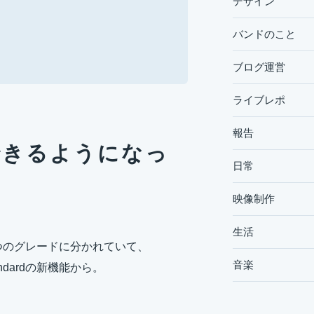
デザイン
バンドのこと
ブログ運営
ライブレポ
報告
rdでできるようになっ
日常
映像制作
生活
ceの3つのグレードに分かれていて、
音楽
ndardの新機能から。