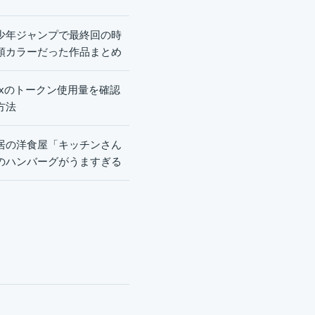
少年ジャンプで最終回の時
頭カラーだった作品まとめ
dexのトークン使用量を確認
方法
居の洋食屋「キッチンさん
のハンバーグがうますぎる