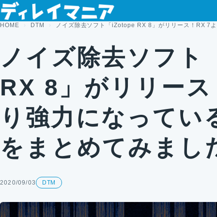
コンテンツへスキップ
HOME
DTM
ノイズ除去ソフト「iZotope RX 8」がリリース！R
ノイズ除去ソフト「i
RX 8」がリリース
り強力になってい
をまとめてみまし
2020/09/03
DTM