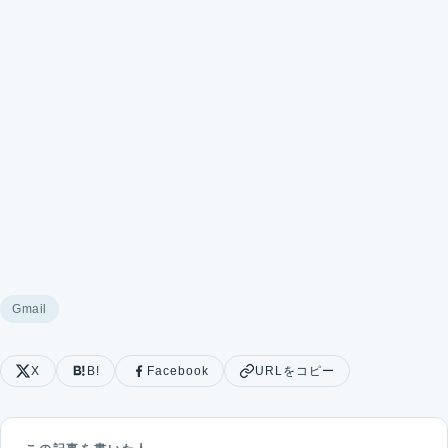
Gmail
X
B!
Facebook
URLをコピー