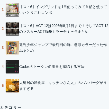
【スト6】イングリッドを1日使ってみて自然と使って
1
いたとりこれコンボ
【スト6】ACT 12は2026年8月1日まで！そしてACT 12
2
のマスターACT報酬カラー全キャラまとめ
週刊少年ジャンプで最終回の時に巻頭カラーだった作
3
品まとめ
Codexのトークン使用量を確認する方法
4
大鳥居の洋食屋「キッチンさん太」のハンバーグがう
5
ますぎる
カテゴリー