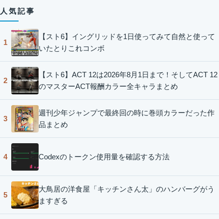
人気記事
【スト6】イングリッドを1日使ってみて自然と使って
1
いたとりこれコンボ
【スト6】ACT 12は2026年8月1日まで！そしてACT 12
2
のマスターACT報酬カラー全キャラまとめ
週刊少年ジャンプで最終回の時に巻頭カラーだった作
3
品まとめ
Codexのトークン使用量を確認する方法
4
大鳥居の洋食屋「キッチンさん太」のハンバーグがう
5
ますぎる