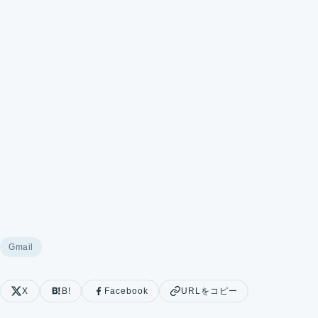
Gmail
X
B!
Facebook
URLをコピー