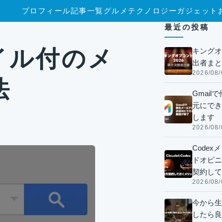
プロフィール
記事一覧
グルメ
テクノロジー
ガジェット
最近の投稿
ァイル付のメ
キングオ
出者まと
2026/08/
法
Gmai
元にでき
します
2026/08/
Code
ドオピニオ
契約して
2026/08/
今から生
したら良