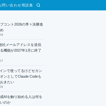
お問い合わせ
用語集
検索
ブコント2026の準々決勝進
め
08
lで他社メールアドレスを送信
る機能が2027年1月に終了
07
xメインで使ってるけどセカン
ンとしてClaude Codeも
おきたい
06
成AIを触り始める人は何を
いのか