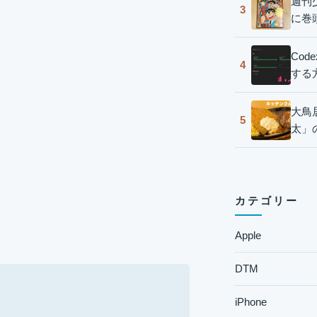
週刊
3
に巻
Co
4
する
大鳥
5
太」
カテゴリー
Apple
DTM
iPhone