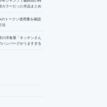
少年ジャンプで最終回の時
頭カラーだった作品まとめ
dexのトークン使用量を確認
方法
居の洋食屋「キッチンさん
のハンバーグがうますぎる