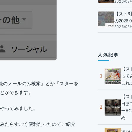
2026/08/
【スト6
の2026.0
2026/08/
人気記事
【ス
って
1
これ
未読のメールのみ検索」とか「スターを
とができます。
【スト
日ま
2
やってみました。
ーA
め
みたらすごく便利だったのでご紹介