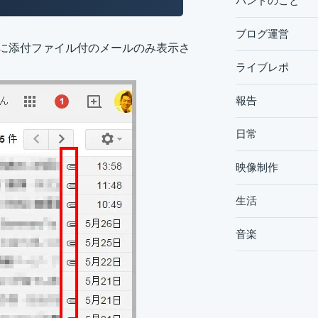
バンドのこと
ブログ運営
のように添付ファイル付のメールのみ表示さ
ライブレポ
報告
日常
映像制作
生活
音楽