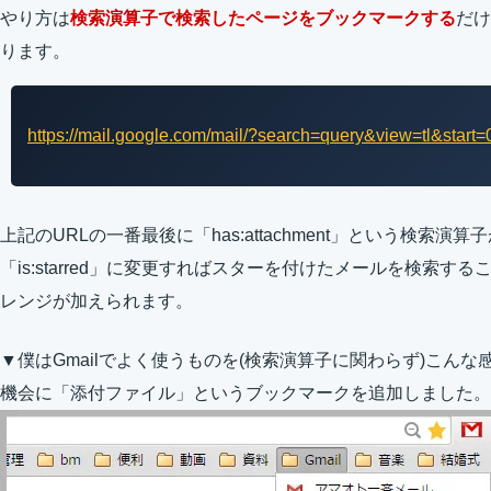
やり方は
検索演算子で検索したページをブックマークする
だけ
ります。
https://mail.google.com/mail/?search=query&view=tl&star
上記のURLの一番最後に「has:attachment」という検索
「is:starred」に変更すればスターを付けたメールを検索
レンジが加えられます。
▼僕はGmailでよく使うものを(検索演算子に関わらず)こん
機会に「添付ファイル」というブックマークを追加しました。