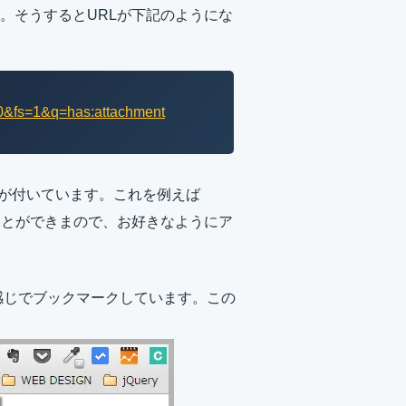
。そうするとURLが下記のようにな
t=0&fs=1&q=has:attachment
演算子が付いています。これを例えば
することができまので、お好きなようにア
な感じでブックマークしています。この