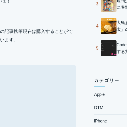
週刊
います
3
に巻
大鳥
4
太」
の記事執筆現在は購入することがで
います。
Co
5
する
カテゴリー
Apple
DTM
iPhone