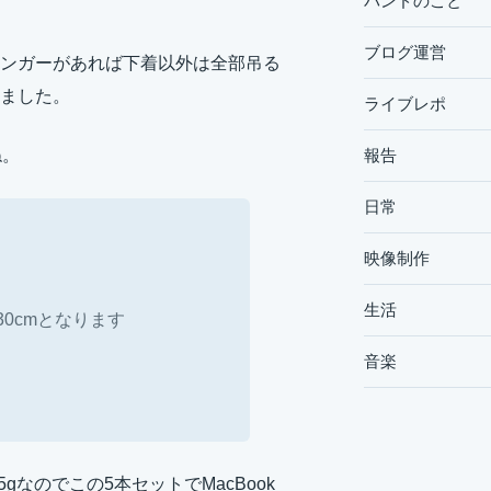
バンドのこと
ブログ運営
ンガーがあれば下着以外は全部吊る
ました。
ライブレポ
報告
ね。
日常
映像制作
生活
30cmとなります
音楽
gなのでこの5本セットでMacBook