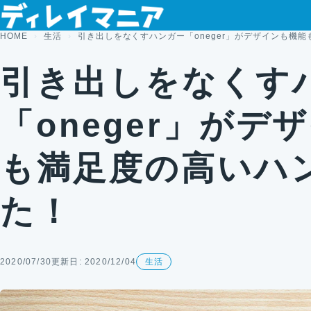
コンテンツへスキップ
HOME
生活
引き出しをなくすハンガー「oneger」がデザインも機
引き出しをなくす
「oneger」がデ
も満足度の高いハ
た！
2020/07/30
更新日: 2020/12/04
生活