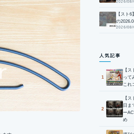
2026/08/
【スト6
の2026.0
2026/08/
人気記事
【ス
って
1
これ
【スト
日ま
2
ーA
め