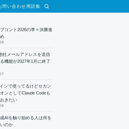
お問い合わせ
用語集
検索
ブコント2026の準々決勝進
め
08
lで他社メールアドレスを送信
る機能が2027年1月に終了
07
xメインで使ってるけどセカン
ンとしてClaude Codeも
おきたい
06
成AIを触り始める人は何を
いのか