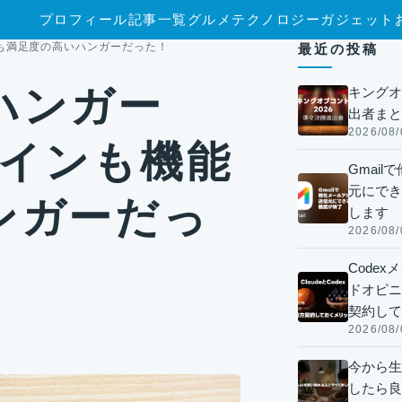
プロフィール
記事一覧
グルメ
テクノロジー
ガジェット
能も満足度の高いハンガーだった！
最近の投稿
ハンガー
キングオ
出者まと
2026/08/
ザインも機能
Gmai
元にでき
ンガーだっ
します
2026/08/
Code
ドオピニオ
契約して
2026/08/
今から生
したら良