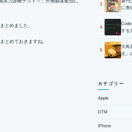
週刊
0 ～夏の公開実力診断テスト～」が無観客配信に
3
に巻
Co
まとめました。
4
する
まとめておきますね。
大鳥
5
太」
カテゴリー
Apple
DTM
iPhone