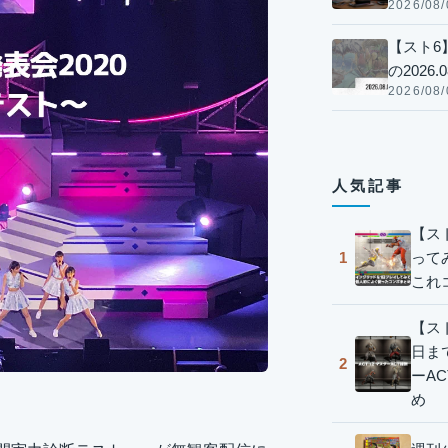
2026/08/
【スト6
の2026.0
2026/08/
人気記事
【ス
って
1
これ
【スト
日ま
2
ーA
め