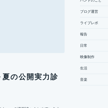
バンドのこと
ブログ運営
ライブレポ
報告
日常
映像制作
生活
 ～夏の公開実力診
音楽