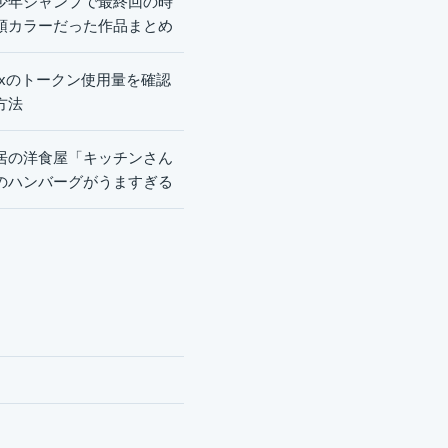
少年ジャンプで最終回の時
頭カラーだった作品まとめ
dexのトークン使用量を確認
方法
居の洋食屋「キッチンさん
のハンバーグがうますぎる