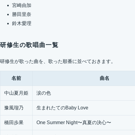
宮崎由加
勝田里奈
鈴木愛理
研修生の歌唱曲一覧
研修生が歌った曲を、歌った順番に並べておきます。
名前
曲名
中山夏月姫
涙の色
豫風瑠乃
生まれたてのBaby Love
橋田歩果
One Summer Night〜真夏の決心〜