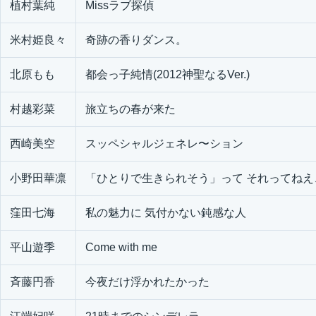
植村葉純
Missラブ探偵
米村姫良々
奇跡の香りダンス。
北原もも
都会っ子純情(2012神聖なるVer.)
村越彩菜
旅立ちの春が来た
西崎美空
スッペシャルジェネレ〜ション
小野田華凛
「ひとりで生きられそう」って それってね
窪田七海
私の魅力に 気付かない鈍感な人
平山遊季
Come with me
斉藤円香
今夜だけ浮かれたかった