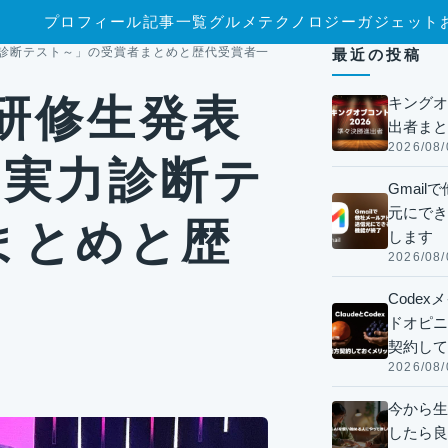
プロフィール
記事一覧
グルメ
テクノロジー
ガジェット
の公開実力診断テスト～」の受賞者まとめと歴代受賞者一覧
最近の投稿
ct 研修生発表
キングオ
出者まと
2026/08/
開実力診断テ
Gmai
元にでき
まとめと歴
します
2026/08/
Code
ドオピニオ
契約して
2026/08/
今から生
したら良