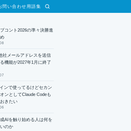
お問い合わせ
用語集
検索
ブコント2026の準々決勝進
め
08
lで他社メールアドレスを送信
る機能が2027年1月に終了
07
xメインで使ってるけどセカン
ンとしてClaude Codeも
おきたい
06
成AIを触り始める人は何を
いのか