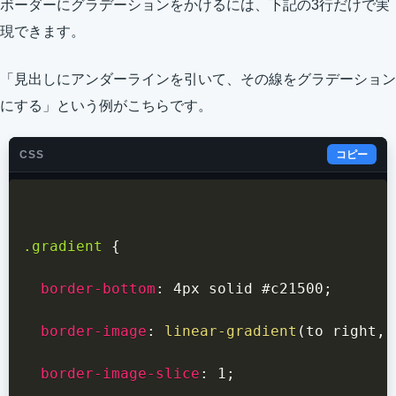
ボーダーにグラデーションをかけるには、下記の3行だけで実
現できます。
「見出しにアンダーラインを引いて、その線をグラデーション
にする」という例がこちらです。
CSS
コピー
.gradient
{
border-bottom
:
 4px solid #c21500
;
border-image
:
linear-gradient
(
to right
,
 
border-image-slice
:
 1
;