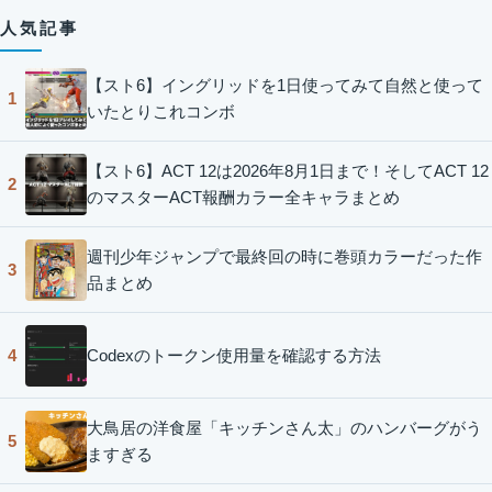
人気記事
【スト6】イングリッドを1日使ってみて自然と使って
1
いたとりこれコンボ
【スト6】ACT 12は2026年8月1日まで！そしてACT 12
2
のマスターACT報酬カラー全キャラまとめ
週刊少年ジャンプで最終回の時に巻頭カラーだった作
3
品まとめ
Codexのトークン使用量を確認する方法
4
大鳥居の洋食屋「キッチンさん太」のハンバーグがう
5
ますぎる