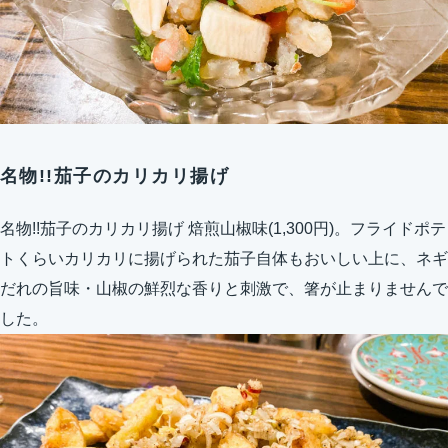
名物!!茄子のカリカリ揚げ
名物!!茄子のカリカリ揚げ 焙煎山椒味(1,300円)。フライドポテ
トくらいカリカリに揚げられた茄子自体もおいしい上に、ネギ
だれの旨味・山椒の鮮烈な香りと刺激で、箸が止まりませんで
した。