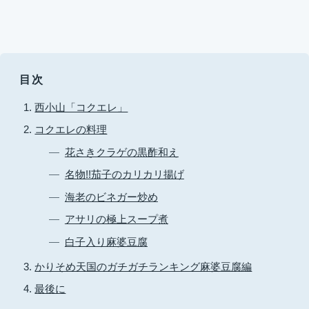
目次
西小山「コクエレ」
コクエレの料理
花さきクラゲの黒酢和え
名物!!茄子のカリカリ揚げ
海老のビネガー炒め
アサリの極上スープ煮
白子入り麻婆豆腐
かりそめ天国のガチガチランキング麻婆豆腐編
最後に