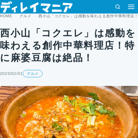
コンテンツへスキップ
検索
HOME
グルメ
西小山「コクエレ」は感動を味わえる創作中華料理店
西小山「コクエレ」は感動を
味わえる創作中華料理店！特
に麻婆豆腐は絶品！
2020/02/01
グルメ