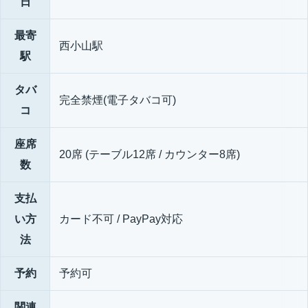
日
最寄
西小山駅
駅
タバ
完全禁煙(電子タバコ可)
コ
座席
20席 (テーブル12席 / カウンター8席)
数
支払
い方
カード不可 / PayPay対応
法
予約
予約可
関連