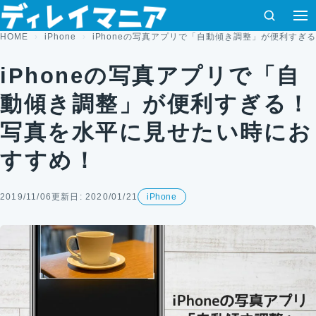
コンテンツへスキップ
検索
HOME
iPhone
iPhoneの写真アプリで「自動傾き調整」が便利す
iPhoneの写真アプリで「自
動傾き調整」が便利すぎる！
写真を水平に見せたい時にお
すすめ！
2019/11/06
更新日: 2020/01/21
iPhone