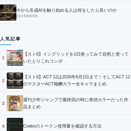
今から生成AIを触り始める人は何をしたら良いのか
2026/08/05
人気記事
【スト6】イングリッドを1日使ってみて自然と使って
1
いたとりこれコンボ
【スト6】ACT 12は2026年8月1日まで！そしてACT 12
2
のマスターACT報酬カラー全キャラまとめ
週刊少年ジャンプで最終回の時に巻頭カラーだった作
3
品まとめ
Codexのトークン使用量を確認する方法
4