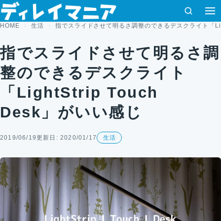
コンテンツへスキップ
検索
HOME
生活
指でスライドさせて明るさ調整のできるデスクライト「LightSt
指でスライドさせて明るさ調
整のできるデスクライト
「LightStrip Touch
Desk」がいい感じ
2019/06/19
更新日: 2020/01/17
生活