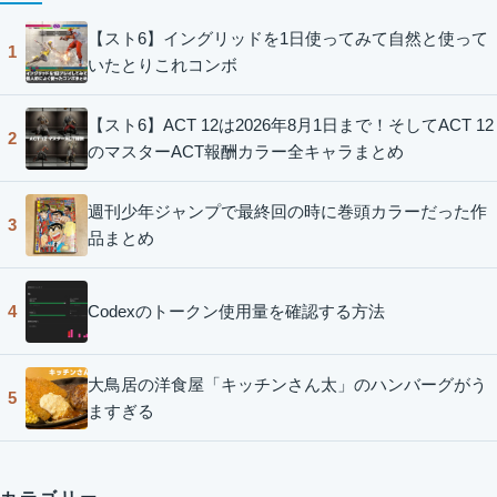
【スト6】イングリッドを1日使ってみて自然と使って
1
いたとりこれコンボ
【スト6】ACT 12は2026年8月1日まで！そしてACT 12
2
のマスターACT報酬カラー全キャラまとめ
週刊少年ジャンプで最終回の時に巻頭カラーだった作
3
品まとめ
Codexのトークン使用量を確認する方法
4
大鳥居の洋食屋「キッチンさん太」のハンバーグがう
5
ますぎる