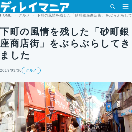
コンテンツへスキップ
検索
HOME
グルメ
下町の風情を残した「砂町銀座商店街」をぶらぶらし
下町の風情を残した「砂町銀
座商店街」をぶらぶらしてき
ました
2019/03/30
グルメ