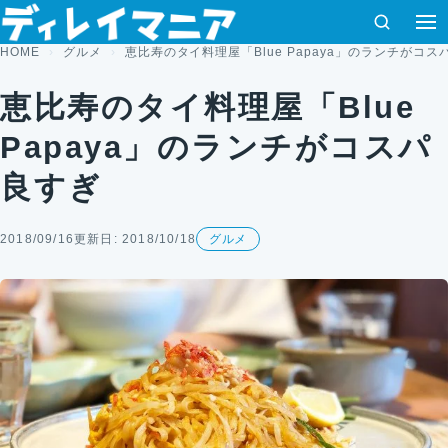
コンテンツへスキップ
検索
HOME
グルメ
恵比寿のタイ料理屋「Blue Papaya」のランチがコス
恵比寿のタイ料理屋「Blue
Papaya」のランチがコスパ
良すぎ
2018/09/16
更新日: 2018/10/18
グルメ