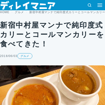
コンテンツへスキップ
検索
HOME
グルメ
新宿中村屋マンナで純印度式カリーとコールマンカリ
新宿中村屋マンナで純印度式
カリーとコールマンカリーを
食べてきた！
2018/06/03
グルメ