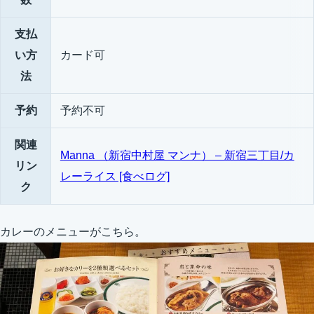
支払
い方
カード可
法
予約
予約不可
関連
Manna （新宿中村屋 マンナ） – 新宿三丁目/カ
リン
レーライス [食べログ]
ク
カレーのメニューがこちら。