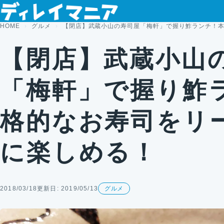
コンテンツへスキップ
HOME
グルメ
【閉店】武蔵小山の寿司屋「梅軒」で握り鮓ランチ！
【閉店】武蔵小山
「梅軒」で握り鮓
格的なお寿司をリ
に楽しめる！
2018/03/18
更新日: 2019/05/13
グルメ