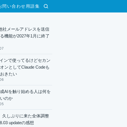
お問い合わせ
用語集
検索
lで他社メールアドレスを送信
る機能が2027年1月に終了
07
xメインで使ってるけどセカン
ンとしてClaude Codeも
おきたい
06
成AIを触り始める人は何を
いのか
05
】久しぶりに来た全体調整
8.03 updateの感想