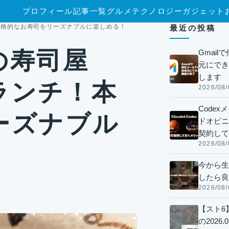
プロフィール
記事一覧
グルメ
テクノロジー
ガジェット
本格的なお寿司をリーズナブルに楽しめる！
最近の投稿
の寿司屋
Gmai
元にでき
します
ランチ！本
2026/08/
Code
ーズナブル
ドオピニオ
契約して
2026/08/
今から生
したら良
2026/08/
【スト6
の2026.0