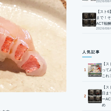
2026/08/
【スト6】
まで！そ
ACT報
2026/08/
人気記事
【ス
って
1
これ
【スト
日ま
2
ーA
め