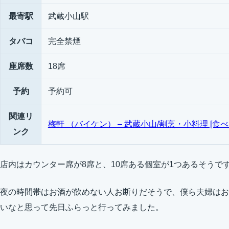
最寄駅
武蔵小山駅
タバコ
完全禁煙
座席数
18席
予約
予約可
関連リ
梅軒 （バイケン） – 武蔵小山/割烹・小料理 [食べ
ンク
店内はカウンター席が8席と、10席ある個室が1つあるそうで
夜の時間帯はお酒が飲めない人お断りだそうで、僕ら夫婦はお
いなと思って先日ふらっと行ってみました。