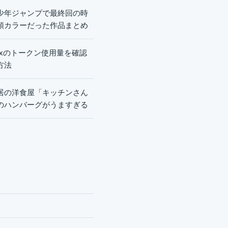
少年ジャンプで最終回の時
頭カラーだった作品まとめ
dexのトークン使用量を確認
方法
居の洋食屋「キッチンさん
のハンバーグがうますぎる