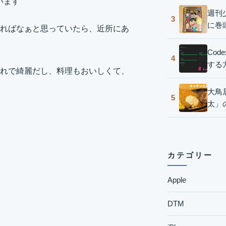
います
週刊
3
に巻
ればなぁと思っていたら、近所にあ
Co
4
する
れで綺麗だし、料理もおいしくて、
大鳥
5
太」
カテゴリー
Apple
DTM