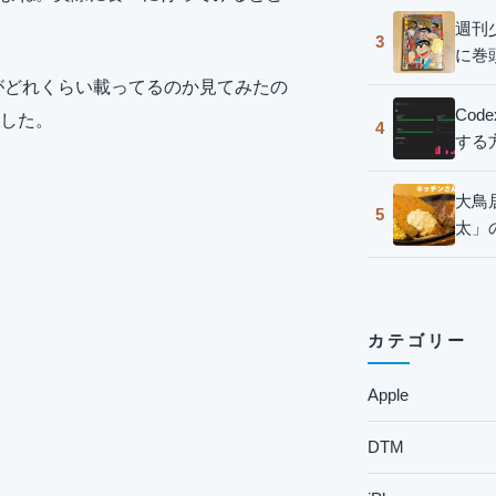
週刊
3
に巻
がどれくらい載ってるのか見てみたの
Co
した。
4
する
大鳥
5
太」
カテゴリー
Apple
DTM