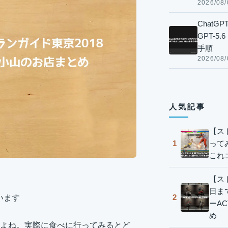
2026/08/
Chat
GPT-5
手順
2026/08/
人気記事
【ス
って
1
これ
【スト
日ま
2
います
ーA
め
よね。実際に食べに行ってみるとど