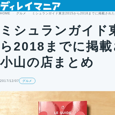
コンテンツへスキップ
HOME
グルメ
ミシュランガイド東京2015から2018までに掲載され
ミシュランガイド東
ら2018までに掲
小山の店まとめ
2017/12/07
グルメ