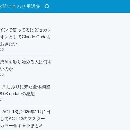
お問い合わせ
用語集
検索
xメインで使ってるけどセカン
ンとしてClaude Codeも
おきたい
06
成AIを触り始める人は何を
いのか
05
】久しぶりに来た全体調整
8.03 updateの感想
04
ACT 13は2026年11月1日
してACT 13のマスター
酬カラー全キャラまとめ