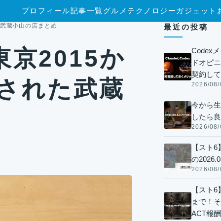
プロフィール
記事一覧
グルメ
テクノロジー
ガジェット
た武蔵小山の店まとめ
最近の投稿
京2015か
Code
ドオピニオ
契約して
載された武蔵
2026/08/
今から生
したら良
2026/08/
【スト6
の2026.0
2026/08/
【スト6】
まで！そ
ACT報