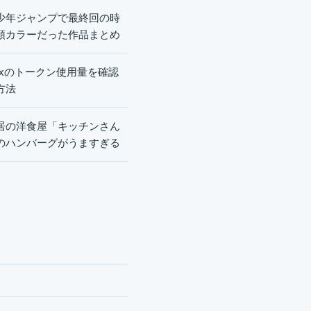
少年ジャンプで最終回の時
頭カラーだった作品まとめ
dexのトークン使用量を確認
方法
居の洋食屋「キッチンさん
のハンバーグがうますぎる