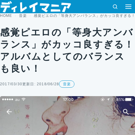
コンテンツへスキップ
検索
HOME
音楽
感覚ピエロの「等身大アンバランス」がカッコ良すぎる
感覚ピエロの「等身大アンバ
ランス」がカッコ良すぎる！
アルバムとしてのバランス
も良い！
2017/03/30
更新日: 2018/06/28
音楽