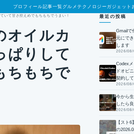
プロフィール
記事一覧
グルメ
テクノロジー
ガジェット
していて甘さ控えめでもちもちでうまい！
最近の投稿
のオイルカ
Gmai
元にでき
します
っぱりして
2026/08/
Code
もちもちで
ドオピニオ
契約して
2026/08/
今から生
したら良
2026/08/
【スト6
の2026.0