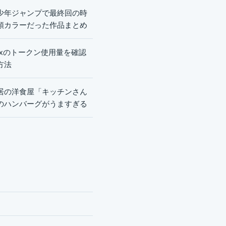
少年ジャンプで最終回の時
頭カラーだった作品まとめ
dexのトークン使用量を確認
方法
居の洋食屋「キッチンさん
のハンバーグがうますぎる