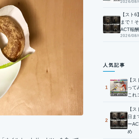
2026/08/
【スト6】
まで！そ
ACT報
2026/08/
人気記事
【ス
って
1
これ
【スト
日ま
2
ーA
め