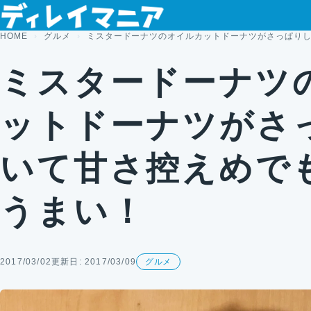
コンテンツへスキップ
HOME
グルメ
ミスタードーナツのオイルカットドーナツがさっぱり
ミスタードーナツ
ットドーナツがさ
いて甘さ控えめで
うまい！
2017/03/02
更新日: 2017/03/09
グルメ