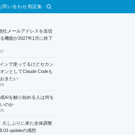
お問い合わせ
用語集
検索
lで他社メールアドレスを送信
る機能が2027年1月に終了
07
xメインで使ってるけどセカン
ンとしてClaude Codeも
おきたい
06
成AIを触り始める人は何を
いのか
05
】久しぶりに来た全体調整
8.03 updateの感想