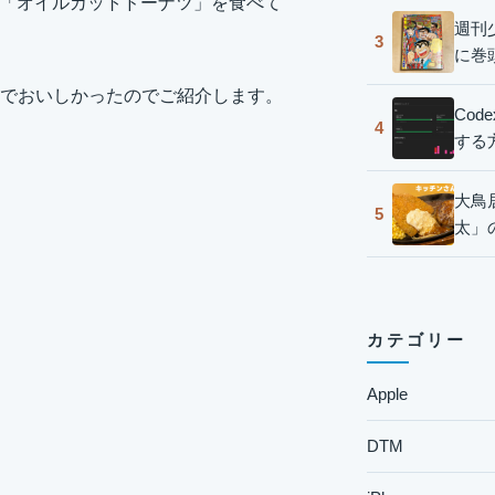
製品「オイルカットドーナツ」を食べて
週刊
3
に巻
でおいしかったのでご紹介します。
Co
4
する
大鳥
5
太」
カテゴリー
Apple
DTM