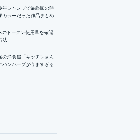
少年ジャンプで最終回の時
頭カラーだった作品まとめ
dexのトークン使用量を確認
方法
居の洋食屋「キッチンさん
のハンバーグがうますぎる