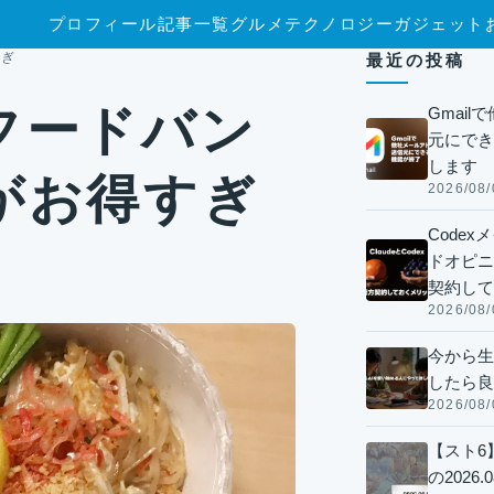
プロフィール
記事一覧
グルメ
テクノロジー
ガジェット
すぎ
最近の投稿
フードバン
Gmai
元にでき
します
がお得すぎ
2026/08/
Code
ドオピニオ
契約して
2026/08/
今から生
したら良
2026/08/
【スト6
の2026.0