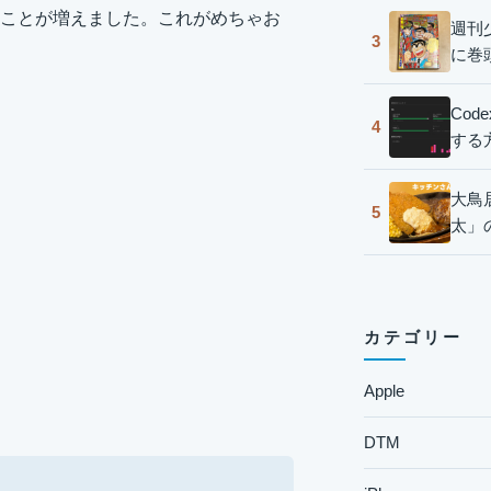
ことが増えました。これがめちゃお
週刊
3
に巻
Co
4
する
大鳥
5
太」
カテゴリー
Apple
DTM