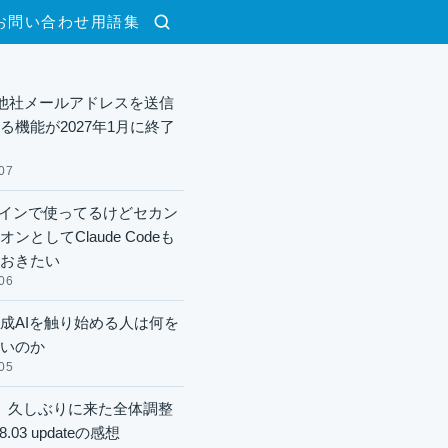
お問い合わせ
用語集
検索
lで他社メールアドレスを送信
る機能が2027年1月に終了
07
xメインで使ってるけどセカン
ンとしてClaude Codeも
おきたい
06
成AIを触り始める人は何を
いのか
05
】久しぶりに来た全体調整
8.03 updateの感想