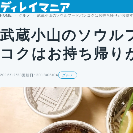
コンテンツへスキップ
HOME
グルメ
武蔵小山のソウルフードバンコクはお持ち帰りがお得
武蔵小山のソウル
コクはお持ち帰り
2016/12/23
更新日: 2018/06/04
グルメ