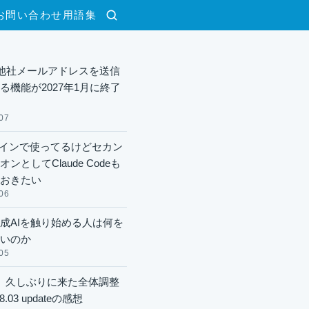
お問い合わせ
用語集
検索
lで他社メールアドレスを送信
る機能が2027年1月に終了
07
xメインで使ってるけどセカン
ンとしてClaude Codeも
おきたい
06
成AIを触り始める人は何を
いのか
05
】久しぶりに来た全体調整
8.03 updateの感想