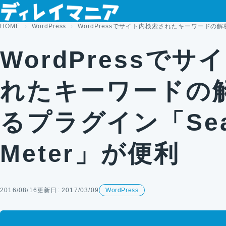
コンテンツへスキップ
HOME
WordPress
WordPressでサイト内検索されたキーワードの解析
WordPressで
れたキーワードの
るプラグイン「Sea
Meter」が便利
2016/08/16
更新日: 2017/03/09
WordPress