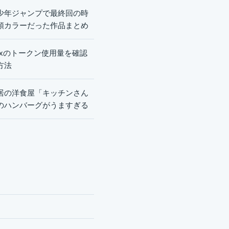
少年ジャンプで最終回の時
頭カラーだった作品まとめ
dexのトークン使用量を確認
方法
居の洋食屋「キッチンさん
のハンバーグがうますぎる