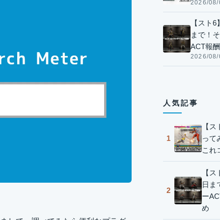
2026/08/
【スト6】
まで！そ
ACT報
2026/08/
人気記事
【ス
って
1
これ
【スト
日ま
2
ーA
め