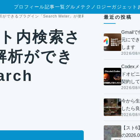
プロフィール
記事一覧
グルメ
テクノロジー
ガジェット
ができるプラグイン「Search Meter」が便利
最近の投稿
サイト内検索さ
Gmai
元にでき
します
解析ができ
2026/08/
Code
rch
ドオピニオ
契約して
2026/08/
今から生
したら良
2026/08/
【スト6
の2026.0