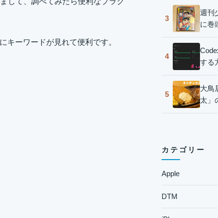
まして、調べてみたら便利なプラグ
週刊
3
に巻
で簡単にキーワードが見れて便利です。
Co
4
する
大鳥
5
太」
カテゴリー
Apple
DTM