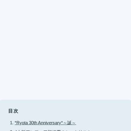
目次
*Ryota 30th Anniversary*～誕～