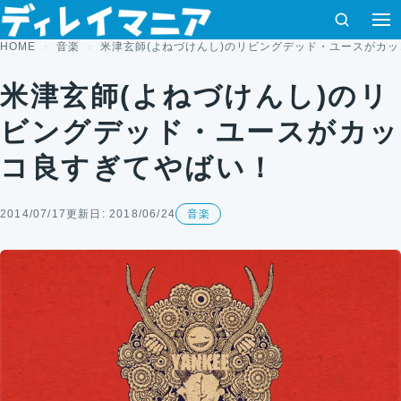
コンテンツへスキップ
検索
HOME
音楽
米津玄師(よねづけんし)のリビングデッド・ユースがカ
米津玄師(よねづけんし)のリ
ビングデッド・ユースがカッ
コ良すぎてやばい！
2014/07/17
更新日: 2018/06/24
音楽