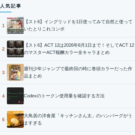
人気記事
【スト6】イングリッドを1日使ってみて自然と使って
1
いたとりこれコンボ
【スト6】ACT 12は2026年8月1日まで！そしてACT 12
2
のマスターACT報酬カラー全キャラまとめ
週刊少年ジャンプで最終回の時に巻頭カラーだった作
3
品まとめ
Codexのトークン使用量を確認する方法
4
大鳥居の洋食屋「キッチンさん太」のハンバーグがう
5
ますぎる